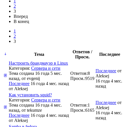
1
2
3
Вперед
В конец
1
2
3
Ответов /
Тема
Последнее
Просм.
Настроить брандмауэр в Linux
Категория:
Сервера и сети
Последнее
от
Тема создана 16 года 5 мес.
Ответов:
8
Aleksej
назад, от
evgenij
Просм.:
9519
16 года 4 мес.
Последнее
16 года 4 мес. назад
назад
от
Aleksej
Как установить squid?
Категория:
Сервера и сети
Последнее
от
Тема создана 16 года 4 мес.
Ответов:
1
Aleksej
назад, от
tekumze
Просм.:
6165
16 года 4 мес.
Последнее
16 года 4 мес. назад
назад
от
Aleksej
Samba в fedora