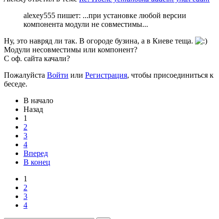
alexey555 пишет: ...при установке любой версии
компонента модули не совместимы...
Ну, это навряд ли так. В огороде бузина, а в Киеве теща.
Модули несовместимы или компонент?
С оф. сайта качали?
Пожалуйста
Войти
или
Регистрация
, чтобы присоединиться к
беседе.
В начало
Назад
1
2
3
4
Вперед
В конец
1
2
3
4