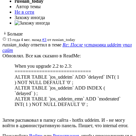
russian_today
Автор темы
Не в сети
Захожу иногда
Больше
15 года 4 мес. назад
#3
от
russian_today
russian_today
ответил в теме
Re: После установки uddeim упал
сайт
Обновлял. Все как сказано в ReadMe:
When you upgrade 2.2 to 2.3:
============================
ALTER TABLE `jos_uddeim` ADD `delayed` INT( 1
) NOT NULL DEFAULT '0' ;
ALTER TABLE `jos_uddeim` ADD INDEX (
`delayed` ) ;
ALTER TABLE `jos_uddeim_emn` ADD `moderated`
INT( 1 ) NOT NULL DEFAULT '0' ;
Затем распаковал в папку сайта - hotfix uddeim. И - не могу
войти в административную панель. Пишет, что internal error.
Пожалуйста
Войти
или
Регистрация
, чтобы присоединиться к