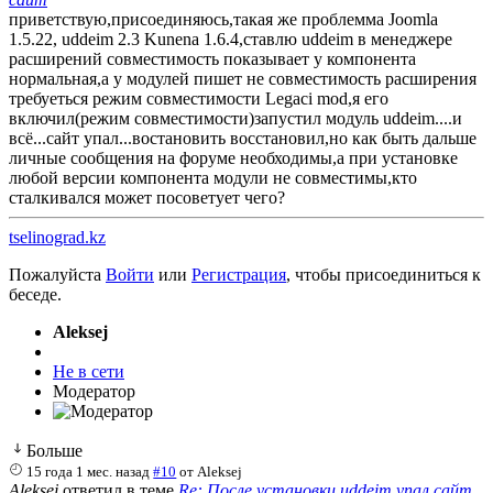
приветствую,присоединяюсь,такая же проблемма Joomla
1.5.22, uddeim 2.3 Kunena 1.6.4,ставлю uddeim в менеджере
расширений совместимость показывает у компонента
нормальная,а у модулей пишет не совместимость расширения
требуеться режим совместимости Legaci mod,я его
включил(режим совместимости)запустил модуль uddeim....и
всё...сайт упал...востановить восстановил,но как быть дальше
личные сообщения на форуме необходимы,а при установке
любой версии компонента модули не совместимы,кто
сталкивался может посоветует чего?
tselinograd.kz
Пожалуйста
Войти
или
Регистрация
, чтобы присоединиться к
беседе.
Aleksej
Не в сети
Модератор
Больше
15 года 1 мес. назад
#10
от
Aleksej
Aleksej
ответил в теме
Re: После установки uddeim упал сайт