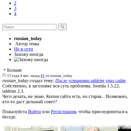
2
3
4
russian_today
Автор темы
Не в сети
Захожу иногда
Больше
15 года 4 мес. назад
#1
от
russian_today
russian_today
создал тему:
После установки uddeim упал сайт
Собственно, в заголовке вся суть проблемы. Joomla 1.5.22,
uddeim 2.3.
Чего делать, не знаю. Копия сайта есть, но старая... Возможно,
кто-то даст дельный совет?
Пожалуйста
Войти
или
Регистрация
, чтобы присоединиться к
беседе.