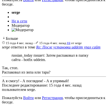
беседе.
serge
Не в сети
Модератор
Больше
15 года 4 мес. назад
-
15 года 4 мес. назад
#4
от
serge
serge
ответил в теме
Re: После установки uddeim упал сайт
russian_today пишет: Затем распаковал в папку
сайта - hotfix uddeim.
Так, стоп.
Распаковал из зипа или тара?
А я смогу! - А поглядим! - А я упрямый!
Последнее редактирование: 15 года 4 мес. назад
пользователем
serge
.
Пожалуйста
Войти
или
Регистрация
, чтобы присоединиться к
беседе.