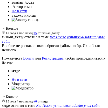
russian_today
Автор темы
Не в сети
Захожу иногда
Больше
15 года 4 мес. назад
#5
от
russian_today
russian_today
ответил в теме
Re: После установки uddeim упал
сайт
Вообще не распаковывал, сбросил файлы по ftp. Их и было
немного.
Пожалуйста
Войти
или
Регистрация
, чтобы присоединиться к
беседе.
serge
Не в сети
Модератор
Больше
15 года 4 мес. назад
#6
от
serge
serge
ответил в теме
Re: После установки uddeim упал сайт