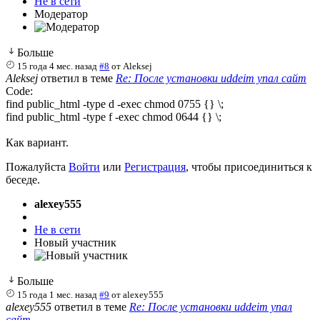
Не в сети
Модератор
Больше
15 года 4 мес. назад
#8
от
Aleksej
Aleksej
ответил в теме
Re: После установки uddeim упал сайт
Code:
find public_html -type d -exec chmod 0755 {} \;

find public_html -type f -exec chmod 0644 {} \;
Как вариант.
Пожалуйста
Войти
или
Регистрация
, чтобы присоединиться к
беседе.
alexey555
Не в сети
Новый участник
Больше
15 года 1 мес. назад
#9
от
alexey555
alexey555
ответил в теме
Re: После установки uddeim упал
сайт