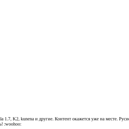
la 1.7, K2, kunena и другие. Контент окажется уже на месте. Руси
ь! :woohoo: