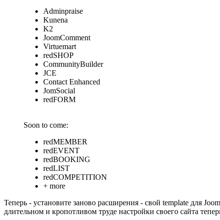
Adminpraise
Kunena
K2
JoomComment
Virtuemart
redSHOP
CommunityBuilder
JCE
Contact Enhanced
JomSocial
redFORM
Soon to come:
redMEMBER
redEVENT
redBOOKING
redLIST
redCOMPETITION
+ more
Теперь - установите заново расширения - свой template для Joom
длительном и кропотливом труде настройки своего сайта тепер