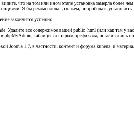
 видите, что на том или ином этапе установка замерла более чем 
с опциями. Я бы рекомендовал, скажем, попробовать установить зн
ление закончится успешно.
de. Удалите все содержимое вашей public_html (или как там у ва
дя в phpMyAdmin, таблицы со старым префиксом, оставив лишь н
й Joomla 1.7, в частности, контент и форума kunena, и материал