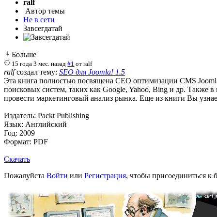
ralf
Автор темы
Не в сети
Завсегдатай
Больше
15 года 3 мес. назад
#1
от
ralf
ralf
создал тему:
SEO для Joomla! 1.5
Эта книга полностью посвящена СЕО оптимизации CMS Joomla!
поисковых систем, таких как Google, Yahoo, Bing и др. Также 
провести маркетинговый анализ рынка. Еще из книги Вы узнает
Издатель: Packt Publishing
Язык: Английский
Год: 2009
Формат: PDF
Скачать
Пожалуйста
Войти
или
Регистрация
, чтобы присоединиться к б