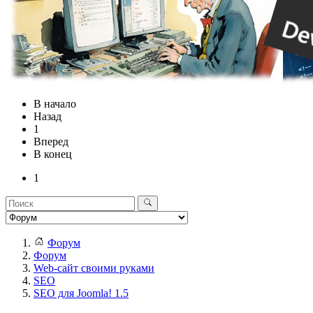
В начало
Назад
1
Вперед
В конец
1
Форум
Форум
Web-сайт своими руками
SEO
SEO для Joomla! 1.5