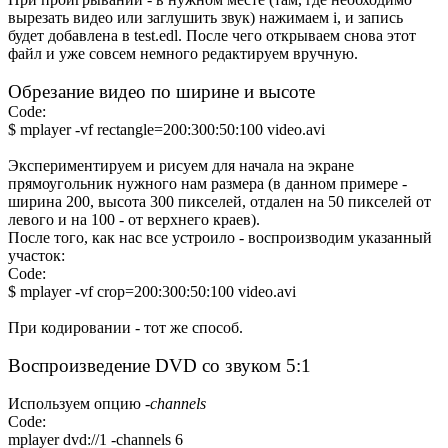
вырезать видео или заглушить звук) нажимаем i, и запись
будет добавлена в test.edl. После чего открываем снова этот
файл и уже совсем немного редактируем вручную.
Обрезание видео по ширине и высоте
Code:
$ mplayer -vf rectangle=200:300:50:100 video.avi
Экспериментируем и рисуем для начала на экране
прямоугольник нужного нам размера (в данном примере -
ширина 200, высота 300 пикселей, отдален на 50 пикселей от
левого и на 100 - от верхнего краев).
После того, как нас все устроило - воспроизводим указанный
участок:
Code:
$ mplayer -vf crop=200:300:50:100 video.avi
При кодировании - тот же способ.
Воспроизведение DVD со звуком 5:1
Используем опцию
-channels
Code:
mplayer dvd://1 -channels 6