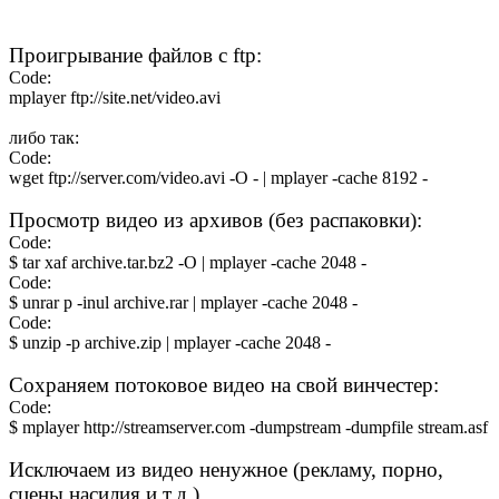
Проигрывание файлов с ftp:
Code:
mplayer ftp://site.net/video.avi
либо так:
Code:
wget ftp://server.com/video.avi -O - | mplayer -cache 8192 -
Просмотр видео из архивов (без распаковки):
Code:
$ tar xaf archive.tar.bz2 -O | mplayer -cache 2048 -
Code:
$ unrar p -inul archive.rar | mplayer -cache 2048 -
Code:
$ unzip -p archive.zip | mplayer -cache 2048 -
Сохраняем потоковое видео на свой винчестер:
Code:
$ mplayer http://streamserver.com -dumpstream -dumpfile stream.asf
Исключаем из видео ненужное (рекламу, порно,
сцены насилия и т.д.).