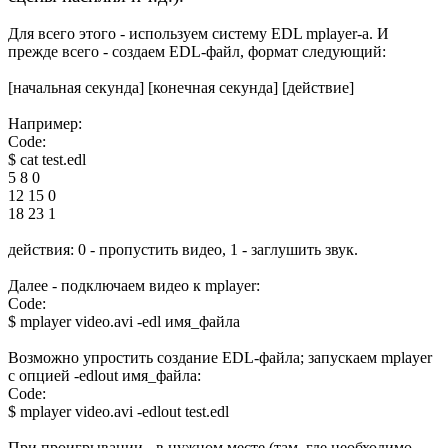
Для всего этого - используем систему EDL mplayer-a. И
прежде всего - создаем EDL-файл, формат следующий:
[начальная секунда] [конечная секунда] [действие]
Например:
Code:
$ cat test.edl 

5 8 0

12 15 0

18 23 1
действия: 0 - пропустить видео, 1 - заглушить звук.
Далее - подключаем видео к mplayer:
Code:
$ mplayer video.avi -edl имя_файла
Возможно упростить создание EDL-файла; запускаем mplayer
с опцией -edlout имя_файла:
Code:
$ mplayer video.avi -edlout test.edl
При проигрывании - в нужном месте (там, где необходимо