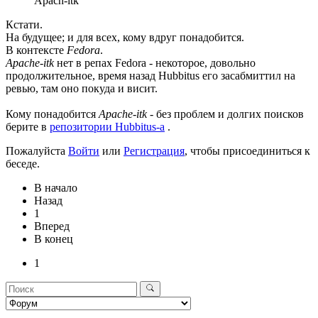
Apach-itk
Кстати.
На будущее; и для всех, кому вдруг понадобится.
В контексте
Fedora
.
Apache-itk
нет в репах Fedora - некоторое, довольно
продолжительное, время назад Hubbitus его засабмиттил на
ревью, там оно покуда и висит.
Кому понадобится
Apache-itk
- без проблем и долгих поисков
берите в
репозитории Hubbitus-a
.
Пожалуйста
Войти
или
Регистрация
, чтобы присоединиться к
беседе.
В начало
Назад
1
Вперед
В конец
1