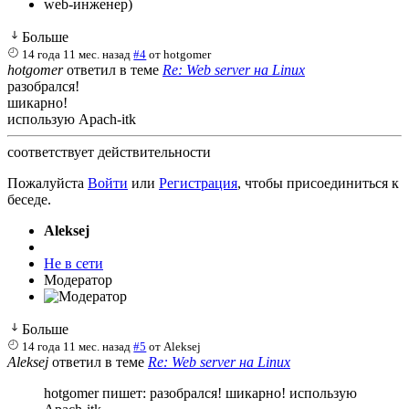
web-инженер)
Больше
14 года 11 мес. назад
#4
от
hotgomer
hotgomer
ответил в теме
Re: Web server на Linux
разобрался!
шикарно!
использую Apach-itk
соответствует действительности
Пожалуйста
Войти
или
Регистрация
, чтобы присоединиться к
беседе.
Aleksej
Не в сети
Модератор
Больше
14 года 11 мес. назад
#5
от
Aleksej
Aleksej
ответил в теме
Re: Web server на Linux
hotgomer пишет: разобрался! шикарно! использую