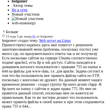
hotgomer
Автор темы
Не в сети
Новый участник
web-инженер)
Больше
15 года 3 дн. назад
#1
от
hotgomer
hotgomer
создал тему:
Web server на Linux
Приветствую) надеюсь здесь мне помогут с решением
заинтересовавшей меня проблемы, поскольку постил уже
много где, но вразумительного ответа так и не получил((
Есть несколько сайтов на сервере Ubuntu соответственно
поднят apache2, есть ftp и ssh доступ. Сайты находятся в
домашнем каталоге пользователя с правами 755 на папки и
644 на файлы для www-data, т.е. для apache. Задача состоит в
том что бы пользователь мог править файлы сайта по FTP,
поскольку с консолью не дружит. На данный момент нашел
временное решение - создал группу ftp-users делаю chgrp -R
ftp-users на папку с сайтом и задаю права 775. Но мне не
нравится данный способ, посколько мне он кажется не
правильным. Как то же хостеры делают что пользователь
может править файлы в своей папке и при этом сохраняются
права 755 и 644...