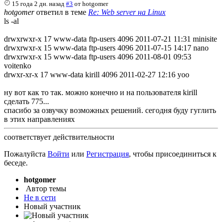
15 года 2 дн. назад
#3
от
hotgomer
hotgomer
ответил в теме
Re: Web server на Linux
ls -al
drwxrwxr-x 17 www-data ftp-users 4096 2011-07-21 11:31 minisite
drwxrwxr-x 15 www-data ftp-users 4096 2011-07-15 14:17 nano
drwxrwxr-x 15 www-data ftp-users 4096 2011-08-01 09:53
voitenko
drwxr-xr-x 17 www-data kirill 4096 2011-02-27 12:16 yoo
ну вот как то так. можно конечно и на пользователя kirill
сделать 775...
спасибо за озвучку возможных решений. сегодня буду гуглить
в этих направлениях
соответствует действительности
Пожалуйста
Войти
или
Регистрация
, чтобы присоединиться к
беседе.
hotgomer
Автор темы
Не в сети
Новый участник