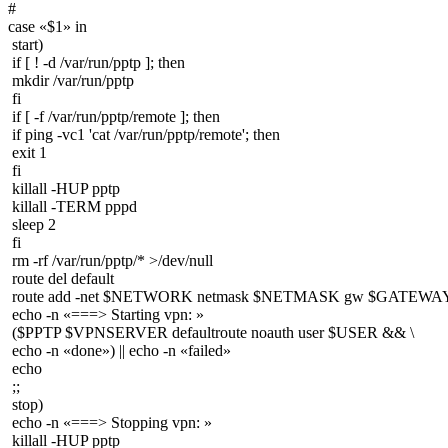
#

case «$1» in

 start)

 if [ ! -d /var/run/pptp ]; then

 mkdir /var/run/pptp

 fi

 if [ -f /var/run/pptp/remote ]; then

 if ping -vc1 'cat /var/run/pptp/remote'; then

 exit 1

 fi

 killall -HUP pptp

 killall -TERM pppd

 sleep 2

 fi

 rm -rf /var/run/pptp/* >/dev/null

 route del default

 route add -net $NETWORK netmask $NETMASK gw $GATEWAY
 echo -n «===> Starting vpn: »

 ($PPTP $VPNSERVER defaultroute noauth user $USER && \

 echo -n «done») || echo -n «failed»

 echo

 ;;

 stop)

 echo -n «===> Stopping vpn: »

 killall -HUP pptp
