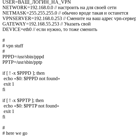
USER=ВАШ_ЛОГИН_НА_VPN

NETWORK=192.168.0.0 // настроить на для своей сети

NETMASK=255.255.255.0 // обычно вроде такая и останется

VPNSERVER=192.168.0.253 // Смените на ваш адрес vpn-сервер
GATEWAY=192.168.55.253 // Указать свой

DEVICE=eth0 // если нужно, то тоже сменить

#

# vpn stuff

#

PPPD=/usr/sbin/pppd

PPTP=/usr/sbin/pptp

if [ ! -x $PPPD ]; then

 echo «$0: $PPPD not found»

 exit 1

fi

if [ ! -x $PPTP ]; then

 echo «$0: $PPTP not found»

 exit 1

fi

#

# here we go
