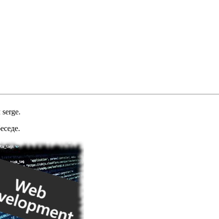
м
serge
.
еседе.