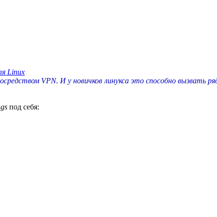
я Linux
средством VPN. И у новичков линукса это способно вызвать ряд
ngs
под себя: