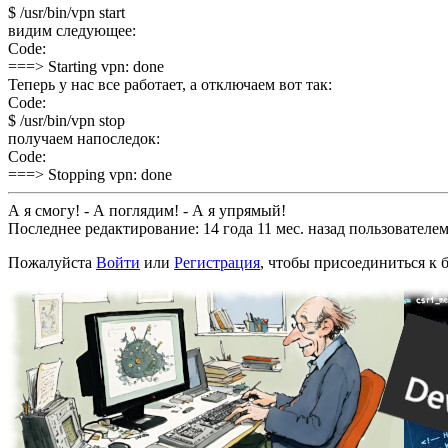
$ /usr/bin/vpn start
видим следующее:
Code:
===> Starting vpn: done
Теперь у нас все работает, а отключаем вот так:
Code:
$ /usr/bin/vpn stop
получаем напоследок:
Code:
===> Stopping vpn: done
А я смогу! - А поглядим! - А я упрямый!
Последнее редактирование: 14 года 11 мес. назад пользователе
Пожалуйста
Войти
или
Регистрация
, чтобы присоединиться к б