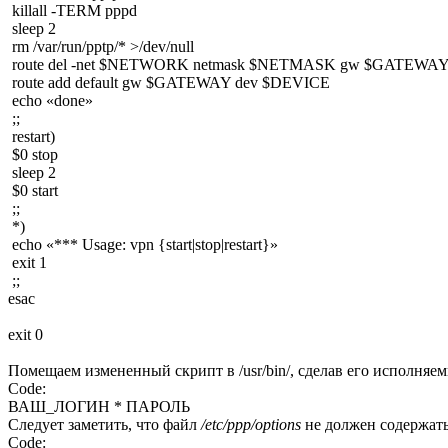
 killall -TERM pppd

 sleep 2

 rm /var/run/pptp/* >/dev/null

 route del -net $NETWORK netmask $NETMASK gw $GATEWAY
 route add default gw $GATEWAY dev $DEVICE

 echo «done»

 ;;

 restart)

 $0 stop

 sleep 2

 $0 start

 ;;

 *)

 echo «*** Usage: vpn {start|stop|restart}»

 exit 1

 ;;

esac

exit 0
Помещаем измененный скрипт в /usr/bin/, сделав его исполняем
Code:
ВАШ_ЛОГИН * ПАРОЛЬ
Следует заметить, что файл
/etc/ppp/options
не должен содержать
Code: