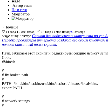
serge
Автор темы
Не в сети
Модератор
Больше
14 года 11 мес. назад
-
14 года 11 мес. назад
#1
от
serge
serge
создал тему:
Скрипт для подключения интернета по vpn дл
Нередко провайдеры интернета раздают его своим клиентам по
полезен описанный ниже скрипт.
Итак, забираем этот скрипт и редактируем секцию
network setti
Code:
#!/bin/sh

#

# fix broken path

#

PATH=/bin:/sbin:/usr/bin:/usr/sbin:/usr/local/bin:/usr/local/sbin:.

export PATH

#

# network settings

#
