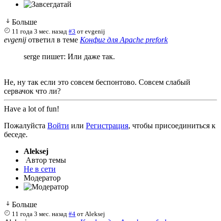
Больше
11 года 3 мес. назад
#3
от
evgenij
evgenij
ответил в теме
Конфиг для Apache prefork
serge пишет: Или даже так.
Не, ну так если это совсем беспонтово. Совсем слабый
сервачок что ли?
Have a lot of fun!
Пожалуйста
Войти
или
Регистрация
, чтобы присоединиться к
беседе.
Aleksej
Автор темы
Не в сети
Модератор
Больше
11 года 3 мес. назад
#4
от
Aleksej