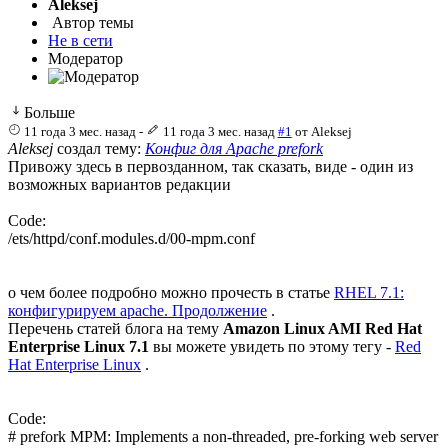
Aleksej
Автор темы
Не в сети
Модератор
Больше
11 года 3 мес. назад
-
11 года 3 мес. назад
#1
от
Aleksej
Aleksej
создал тему:
Конфиг для Apache prefork
Привожу здесь в первозданном, так сказать, виде - один из
возможных вариантов редакции
Code:
/ets/httpd/conf.modules.d/00-mpm.conf
о чем более подробно можно прочесть в статье
RHEL 7.1:
конфигурируем apache. Продолжение
.
Перечень статей блога на тему
Amazon Linux AMI Red Hat
Enterprise Linux 7.1
вы можете увидеть по этому тегу -
Red
Hat Enterprise Linux
.
Code:
# prefork MPM: Implements a non-threaded, pre-forking web server
