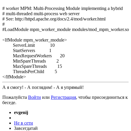
# worker MPM: Multi-Processing Module implementing a hybrid

# multi-threaded multi-process web server

# See: http://httpd.apache.org/docs/2.4/mod/worker.html

#

#LoadModule mpm_worker_module modules/mod_mpm_worker.so

<IfModule mpm_worker_module>

         ServerLimit             10

         StartServers            1

         MaxRequestWorkers       20

         MinSpareThreads         2

         MaxSpareThreads         15

         ThreadsPerChild         5

</IfModule>
А я смогу! - А поглядим! - А я упрямый!
Пожалуйста
Войти
или
Регистрация
, чтобы присоединиться к
беседе.
evgenij
Не в сети
Завсегдатай