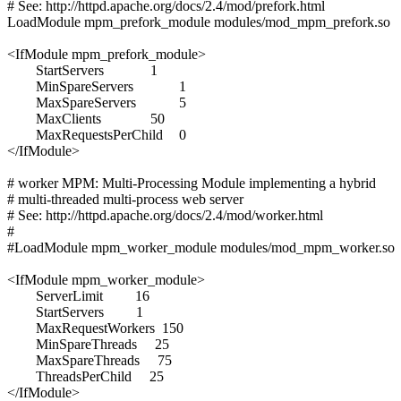
# See: http://httpd.apache.org/docs/2.4/mod/prefork.html

LoadModule mpm_prefork_module modules/mod_mpm_prefork.so

<IfModule mpm_prefork_module>

	StartServers		1

	MinSpareServers		1

	MaxSpareServers		5

	MaxClients		50

	MaxRequestsPerChild	0

</IfModule>

# worker MPM: Multi-Processing Module implementing a hybrid

# multi-threaded multi-process web server

# See: http://httpd.apache.org/docs/2.4/mod/worker.html

#

#LoadModule mpm_worker_module modules/mod_mpm_worker.so

<IfModule mpm_worker_module>

	ServerLimit         16

	StartServers         1

	MaxRequestWorkers  150

	MinSpareThreads     25

	MaxSpareThreads     75

	ThreadsPerChild     25

</IfModule>
