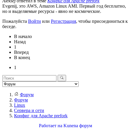
Aleksej
ответил в теме
Конфиг для Apache prefork
Evgenij, это AWS, Amazon Linux AMI. Первый год бесплатно,
но и выделяемые ресурсы - явно не космические.
Пожалуйста
Войти
или
Регистрация
, чтобы присоединиться к
беседе.
В начало
Назад
1
Вперед
В конец
1
Форум
Форум
Linux
Сервера и сети
Конфиг для Apache prefork
Работает на
Kunena форум