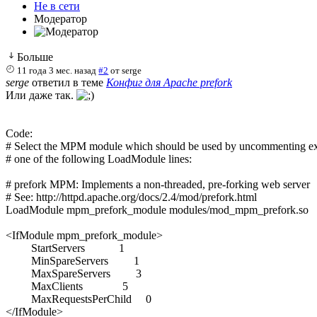
Не в сети
Модератор
Больше
11 года 3 мес. назад
#2
от
serge
serge
ответил в теме
Конфиг для Apache prefork
Или даже так.
Code:
# Select the MPM module which should be used by uncommenting exa
# one of the following LoadModule lines:

# prefork MPM: Implements a non-threaded, pre-forking web server

# See: http://httpd.apache.org/docs/2.4/mod/prefork.html

LoadModule mpm_prefork_module modules/mod_mpm_prefork.so

<IfModule mpm_prefork_module>

         StartServers            1

         MinSpareServers         1

         MaxSpareServers         3

         MaxClients              5

         MaxRequestsPerChild     0

</IfModule>
