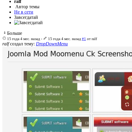
ralf
Автор темы
Не в сети
Завсегдатай
Больше
15 года 4 мес. назад
-
15 года 4 мес. назад
#1
от
ralf
ralf
создал тему:
DropDownMenu