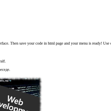
ce. Then save your code in html page and your menu is ready! Use on
ralf
.
еседе.