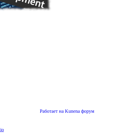
Работает на
Kunena форум
io