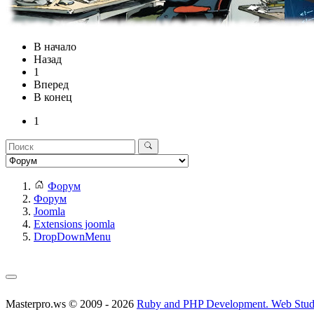
В начало
Назад
1
Вперед
В конец
1
Форум
Форум
Joomla
Extensions joomla
DropDownMenu
Masterpro.ws © 2009 - 2026
Ruby and PHP Development. Web Stud