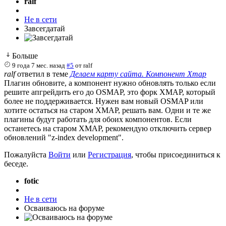
ralf
Не в сети
Завсегдатай
Больше
9 года 7 мес. назад
#5
от
ralf
ralf
ответил в теме
Делаем карту сайта. Компонент Xmap
Плагин обновите, а компонент нужно обновлять только если
решите апгрейдить его до OSMAP, это форк XMAP, который
более не поддерживается. Нужен вам новый OSMAP или
хотите остаться на старом XMAP, решать вам. Одни и те же
плагины будут работать для обоих компонентов. Если
останетесь на старом XMAP, рекомендую отключить сервер
обновлений "z-index development".
Пожалуйста
Войти
или
Регистрация
, чтобы присоединиться к
беседе.
fotic
Не в сети
Осваиваюсь на форуме