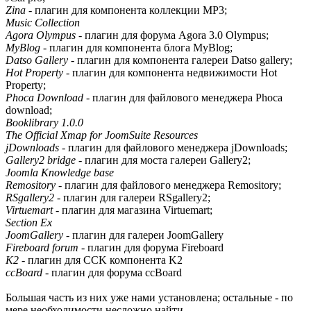
Zina
- плагин для компонента коллекции MP3;
Music Collection
Agora Olympus
- плагин для форума Agora 3.0 Olympus;
MyBlog
- плагин для компонента блога MyBlog;
Datso Gallery
- плагин для компонента галереи Datso gallery;
Hot Property
- плагин для компонента недвижимости Hot
Property;
Phoca Download
- плагин для файлового менеджера Phoca
download;
Booklibrary 1.0.0
The Official Xmap for JoomSuite Resources
jDownloads
- плагин для файлового менеджера jDownloads;
Gallery2 bridge
- плагин для моста галереи Gallery2;
Joomla Knowledge base
Remository
- плагин для файлового менеджера Remository;
RSgallery2
- плагин для галереи RSgallery2;
Virtuemart
- плагин для магазина Virtuemart;
Section Ex
JoomGallery
- плагин для галереи JoomGallery
Fireboard forum
- плагин для форума Fireboard
K2
- плагин для CCK компонента K2
ccBoard
- плагин для форума ccBoard
Большая часть из них уже нами установлена; остальные - по
мере необходимости несложно найти.