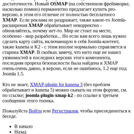
достаточности. Новый
OSMAP
(на собственном фреймворке,
насколько помню) перманентно предлагает купить pro-
версию, в этом его отличие от полностью бесплатного
XMAP
. Если реклама не раздражает, также какие-то Joomla-
расширения
XMAP
обрабатывает некорректно -
обновляйтесь, почему нет-то. Мир не стоит на месте,
особенно - мир разработки... Но если вам всего лишь нужно
сделать карту сайта, включающую в себя Joomla-контент,
также kunena и K2 - с этим вполне нормально справляется и
старина
XMAP
. В скобках замечу, что нито еще не нашел
уязвимостей в последних версиях этого компонента,
последняя прореха безопасности была найдена в XMAP
очень-очень давно, в версии, если не ошибаюсь, 1.2 еще под
Joomla 1.5.
Кто не знает,
XMAP-plugin for kunena 3
(без проблем
обрабатывает и kunena 5) можно скачать на этом форуме, см.
по ссылке;
joomla-plugin-xmap-k2
- по ссылке в третьем
сообщении этого топика.
Пожалуйста
Войти
или
Регистрация
, чтобы присоединиться к
беседе.
В начало
Назад