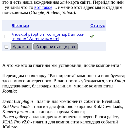
это и есть наша вожделенная
xml
-карта сайта. Перейдя по ней
- увидим что-то
вот такое
... именно этот адрес мы и отдадим
поисковикам (
Google, Яндекс, Yahoo
):
А что же это за плагины мы установили, после компонента?
Переходим на вкладку "Расширения" компонента и любуемся;
здесь много интересного. В частности - убеждаемся, что
Xmap
поддерживает, благодаря плагинам, многие компоненты
Joomla
:
Event List plugin
- плагин для компонента событий EventList;
RokDownloads
- плагин для файлового архива RokDownloads;
Kunera forum
- плагин для форума Kunera;
Phoca gallery
- плагин для компонента галереи Phoca gallery;
JCAL Pro v2.0
- плагин для компонента календаря событий
JCal pro;