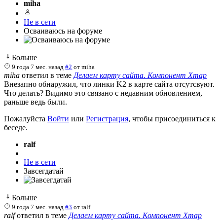
miha
Не в сети
Осваиваюсь на форуме
Больше
9 года 7 мес. назад
#2
от
miha
miha
ответил в теме
Делаем карту сайта. Компонент Xmap
Внезапно обнаружил, что линки K2 в карте сайта отсутсвуют.
Что делать? Видимо это связано с недавним обновлением,
раньше ведь были.
Пожалуйста
Войти
или
Регистрация
, чтобы присоединиться к
беседе.
ralf
Не в сети
Завсегдатай
Больше
9 года 7 мес. назад
#3
от
ralf
ralf
ответил в теме
Делаем карту сайта. Компонент Xmap