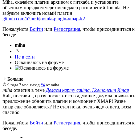
Miha, скачайте плагин архивом с гитхаба и установите
обычным порядком через менеджер расширений Joomla. Не
забудьте включить новый плагин.
github.com/b2un0/joomla-plugin-xmap-k2
Пожалуйста
Войти
или
Регистрация
, чтобы присоединиться к
беседе.
miha
Не в сети
Осваиваюсь на форуме
Больше
9 года 7 мес. назад
#4
от
miha
miha
ответил в теме
Делаем карту сайта. Компонент Xmap
Ralf, поставил, сразу после этого в админке джумла появилось
предложение обновить плагин и компонент XMAP! Разве
xmap еще обновляется? Не стал пока, очень жду ответа, всем
спасибо.
Пожалуйста
Войти
или
Регистрация
, чтобы присоединиться к
беседе.