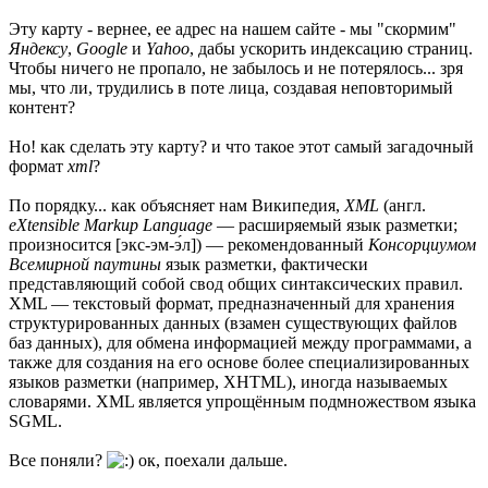
Эту карту - вернее, ее адрес на нашем сайте - мы "скормим"
Яндексу
,
Google
и
Yahoo
, дабы ускорить индексацию страниц.
Чтобы ничего не пропало, не забылось и не потерялось... зря
мы, что ли, трудились в поте лица, создавая неповторимый
контент?
Но! как сделать эту карту? и что такое этот самый загадочный
формат
xml
?
По порядку... как объясняет нам Википедия,
XML
(англ.
eXtensible Markup Language
— расширяемый язык разметки;
произносится [экс-эм-э́л]) — рекомендованный
Консорциумом
Всемирной паутины
язык разметки, фактически
представляющий собой свод общих синтаксических правил.
XML — текстовый формат, предназначенный для хранения
структурированных данных (взамен существующих файлов
баз данных), для обмена информацией между программами, а
также для создания на его основе более специализированных
языков разметки (например, XHTML), иногда называемых
словарями. XML является упрощённым подмножеством языка
SGML.
Все поняли?
ок, поехали дальше.