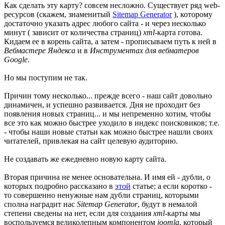
Как сделать эту карту? совсем несложно. Существует ряд web-
ресурсов (скажем, знаменитый
Sitemap Generator
), которому
достаточно указать адрес любого сайта - и через несколько
минут ( зависит от количества страниц)
xml
-карта готова.
Кидаем ее в корень сайта, а затем - прописываем путь к ней в
Вебмастере Яндекса
и в
Инструментах для вебматеров
Google
.
Но мы поступим не так.
Причин тому несколько... прежде всего - наш сайт довольно
динамичен, и успешно развивается. Дня не проходит без
появления новых страниц... и мы непременно хотим, чтобы
все это как можно быстрее уходило в индекс поисковиков; т.е.
- чтобы наши новые статьи как можно быстрее нашли своих
читателей, привлекая на сайт целевую аудиторию.
Не создавать же ежедневно новую карту сайта.
Вторая причина не менее основательна. И имя ей - дубли, о
которых подробно рассказано в
этой
статье; а если коротко -
то совершенно ненужные нам дубли страниц, которыми
сполна наградит нас
Sitemap Generator
, будут в немалой
степени сведены на нет, если для создания
xml
-карты мы
воспользуемся великолепным компонентом
joomla
, который