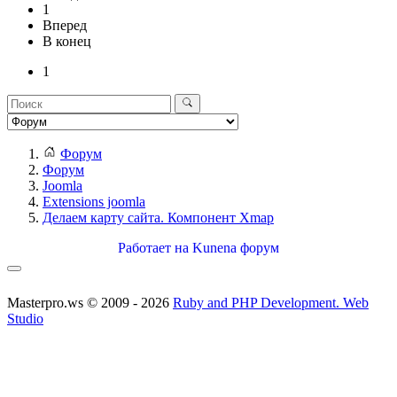
1
Вперед
В конец
1
Форум
Форум
Joomla
Extensions joomla
Делаем карту сайта. Компонент Xmap
Работает на
Kunena форум
Masterpro.ws © 2009 - 2026
Ruby and PHP Development. Web
Studio