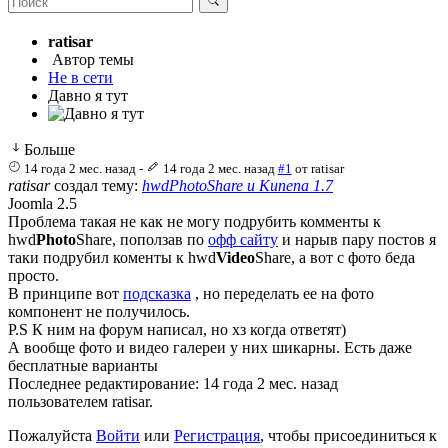
ratisar
Автор темы
Не в сети
Давно я тут
Больше
14 года 2 мес. назад
-
14 года 2 мес. назад
#1
от
ratisar
ratisar
создал тему:
hwdPhotoShare и Kunena 1.7
Joomla 2.5
Проблема такая не как не могу подрубить комменты к
hwd
Photo
Share, поползав по
офф сайту
и нарыв пару постов я
таки подрубил коменты к hwd
Video
Share, а вот с фото беда
просто.
В принципе вот
подсказка
, но переделать ее на фото
компонент не получилось.
P.S К ним на форум написал, но хз когда ответят)
А вообще фото и видео галереи у них шикарны. Есть даже
бесплатные варианты
Последнее редактирование: 14 года 2 мес. назад
пользователем
ratisar
.
Пожалуйста
Войти
или
Регистрация
, чтобы присоединиться к