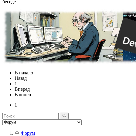
беседе.
В начало
Назад
1
Вперед
В конец
1
Форум