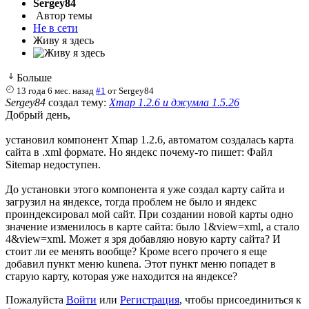
Sergey84
Автор темы
Не в сети
Живу я здесь
Больше
13 года 6 мес. назад
#1
от
Sergey84
Sergey84
создал тему:
Xmap 1.2.6 и джумла 1.5.26
Добрый день,
установил компонент Xmap 1.2.6, автоматом создалась карта
сайта в .xml формате. Но яндекс почему-то пишет: Файл
Sitemap недоступен.
До установки этого компонента я уже создал карту сайта и
загрузил на яндексе, тогда проблем не было и яндекс
проиндексировал мой сайт. При создании новой карты одно
значение изменилось в карте сайта: было 1&view=xml, а стало
4&view=xml. Может я зря добавляю новую карту сайта? И
стоит ли ее менять вообще? Кроме всего прочего я еще
добавил пункт меню kunena. Этот пункт меню попадет в
старую карту, которая уже находится на яндексе?
Пожалуйста
Войти
или
Регистрация
, чтобы присоединиться к