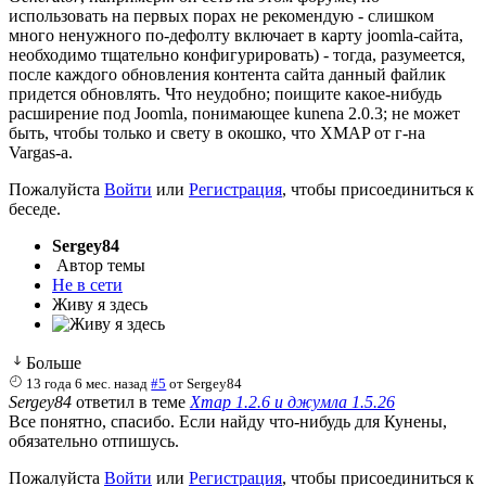
использовать на первых порах не рекомендую - слишком
много ненужного по-дефолту включает в карту joomla-сайта,
необходимо тщательно конфигурировать) - тогда, разумеется,
после каждого обновления контента сайта данный файлик
придется обновлять. Что неудобно; поищите какое-нибудь
расширение под Joomla, понимающее kunena 2.0.3; не может
быть, чтобы только и свету в окошко, что XMAP от г-на
Vargas-a.
Пожалуйста
Войти
или
Регистрация
, чтобы присоединиться к
беседе.
Sergey84
Автор темы
Не в сети
Живу я здесь
Больше
13 года 6 мес. назад
#5
от
Sergey84
Sergey84
ответил в теме
Xmap 1.2.6 и джумла 1.5.26
Все понятно, спасибо. Если найду что-нибудь для Кунены,
обязательно отпишусь.
Пожалуйста
Войти
или
Регистрация
, чтобы присоединиться к