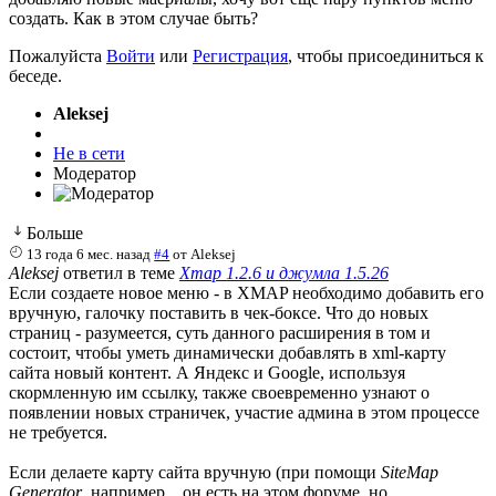
создать. Как в этом случае быть?
Пожалуйста
Войти
или
Регистрация
, чтобы присоединиться к
беседе.
Aleksej
Не в сети
Модератор
Больше
13 года 6 мес. назад
#4
от
Aleksej
Aleksej
ответил в теме
Xmap 1.2.6 и джумла 1.5.26
Если создаете новое меню - в XMAP необходимо добавить его
вручную, галочку поставить в чек-боксе. Что до новых
страниц - разумеется, суть данного расширения в том и
состоит, чтобы уметь динамически добавлять в xml-карту
сайта новый контент. А Яндекс и Google, используя
скормленную им ссылку, также своевременно узнают о
появлении новых страничек, участие админа в этом процессе
не требуется.
Если делаете карту сайта вручную (при помощи
SiteMap
Generator
, например... он есть на этом форуме, но