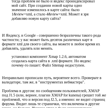
тогда проблем не было и яндекс проиндексировал
мой сайт. При создании новой карты одно
значение изменилось в карте сайта: было
1&view=xml, а стало 4&view=xml. Может я зря
добавляю новую карту сайта?
И Яндексу, и Google - совершенно безразличны такого рода
частности; у вас может быть десяток различных карт в
формате xml для своего сайта, вы можете в любое время их
добавлять, удалять или менять.
установил компонент Xmap 1.2.6, автоматом
создалась карта сайта в .xml формате. Но яндекс
почему-то пишет: Файл Sitemap недоступен.
Неправильно прописали путь, вероятнее всего. Проверьте в
валидаторе, там же, в "инструментах вебмастера".
Проблема в другом: по сообщениям пользователей, XMAP
под J1.5 (или, вернее, плагин XMAP for kunena) грешит той же
проблемой, что и версия под J2.5, а именно: не видит страниц
форума. Видит лишь те странички, что включены в другие