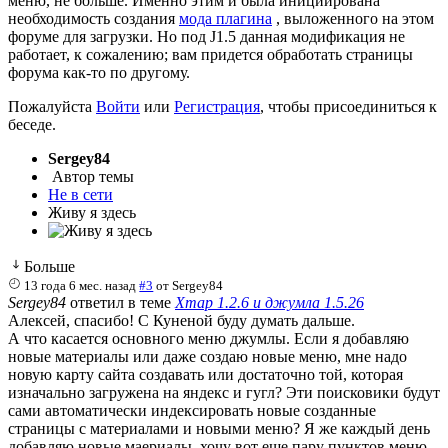
меню, не больше. Именно этим и была инициирована
необходимость создания
мода плагина
, выложенного на этом
форуме для загрузки. Но под J1.5 данная модификация не
работает, к сожалению; вам придется обработать страницы
форума как-то по другому.
Пожалуйста
Войти
или
Регистрация
, чтобы присоединиться к
беседе.
Sergey84
Автор темы
Не в сети
Живу я здесь
Больше
13 года 6 мес. назад
#3
от
Sergey84
Sergey84
ответил в теме
Xmap 1.2.6 и джумла 1.5.26
Алексей, спасибо! С Куненой буду думать дальше.
А что касается основного меню джумлы. Если я добавляю
новые материалы или даже создаю новые меню, мне надо
новую карту сайта создавать или достаточно той, которая
изначально загружена на яндекс и гугл? Эти поисковики будут
сами автоматически индексировать новые созданные
страницы с материалами и новыми меню? Я же каждый день
добавляю новые маериалы, хочу вот еще пару пунктов меню