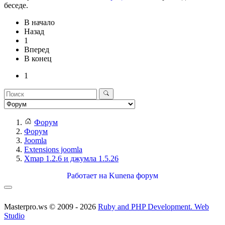
беседе.
В начало
Назад
1
Вперед
В конец
1
Форум
Форум
Joomla
Extensions joomla
Xmap 1.2.6 и джумла 1.5.26
Работает на
Kunena форум
Masterpro.ws © 2009 - 2026
Ruby and PHP Development. Web
Studio