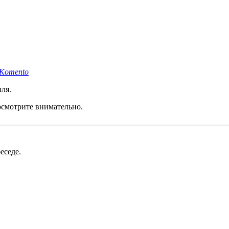
 Komento
иля.
посмотрите внимательно.
еседе.