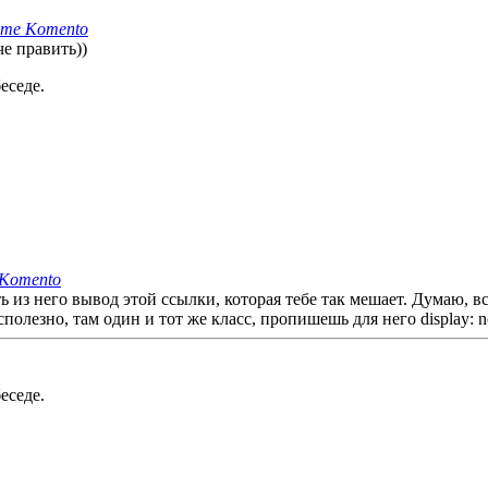
нте Komento
че править))
еседе.
 Komento
из него вывод этой ссылки, которая тебе так мешает. Думаю, вс
полезно, там один и тот же класс, пропишешь для него display: n
еседе.