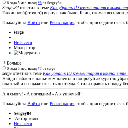
6 года 5 мес. назад
#6
от
Sergey84
Sergey84
ответил в теме
Как убрать ID комментария в компоне
Ежкин кот))) точно)) вернул, как было. Блин, сломал весь мозг, 
Пожалуйста
Войти
или
Регистрация
, чтобы присоединиться к б
serge
Не в сети
Модератор
Больше
6 года 5 мес. назад
#7
от
serge
serge
ответил в теме
Как убрать ID комментария в компоненте
Найди шаблон в папке компонента и попробуй аккуратно убрать 
платный и его даже скачать неоткуда. Стили править походу бес
А я смогу! - А поглядим! - А я упрямый!
Пожалуйста
Войти
или
Регистрация
, чтобы присоединиться к б
Sergey84
Автор темы
Не в сети