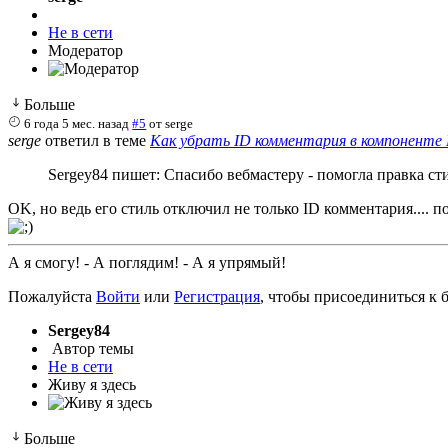
Не в сети
Модератор
Больше
6 года 5 мес. назад
#5
от
serge
serge
ответил в теме
Как убрать ID комментария в компоненте
Sergey84 пишет: Спасибо вебмастеру - помогла правка ст
OK, но ведь его стиль отключил не только ID комментария.... 
А я смогу! - А поглядим! - А я упрямый!
Пожалуйста
Войти
или
Регистрация
, чтобы присоединиться к б
Sergey84
Автор темы
Не в сети
Живу я здесь
Больше