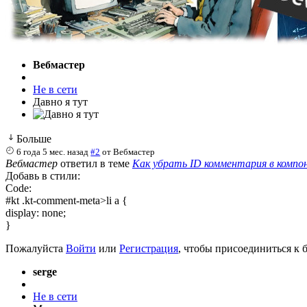
Вебмастер
Не в сети
Давно я тут
Больше
6 года 5 мес. назад
#2
от
Вебмастер
Вебмастер
ответил в теме
Как убрать ID комментария в компо
Добавь в стили:
Code:
#kt .kt-comment-meta>li a {

display: none;

}
Пожалуйста
Войти
или
Регистрация
, чтобы присоединиться к б
serge
Не в сети