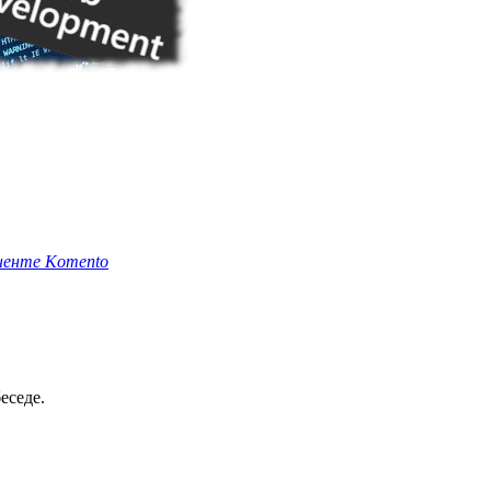
ненте Komento
еседе.