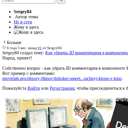
Sergey84
Автор темы
Не в сети
Живу я здесь
Больше
6 года 5 мес. назад
#1
от
Sergey84
Sergey84
создал тему:
Как убрать ID комментария в компонент
Народ, привет!
Собственно вопрос - как убрать ID комментария в компоненте K
Вот пример с комментами:
movielab.pro/obzory-filmov/dzhoker-smeet...rachnyj-kloun-v-kino
Пожалуйста
Войти
или
Регистрация
, чтобы присоединиться к б