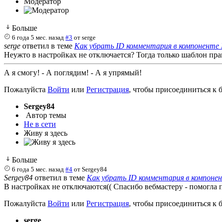
Модератор
Больше
6 года 5 мес. назад
#3
от
serge
serge
ответил в теме
Как убрать ID комментария в компоненте
Неужто в настройках не отключается? Тогда только шаблон пра
А я смогу! - А поглядим! - А я упрямый!
Пожалуйста
Войти
или
Регистрация
, чтобы присоединиться к б
Sergey84
Автор темы
Не в сети
Живу я здесь
Больше
6 года 5 мес. назад
#4
от
Sergey84
Sergey84
ответил в теме
Как убрать ID комментария в компоне
В настройках не отключаются(( Спасибо вебмастеру - помогла п
Пожалуйста
Войти
или
Регистрация
, чтобы присоединиться к б
serge