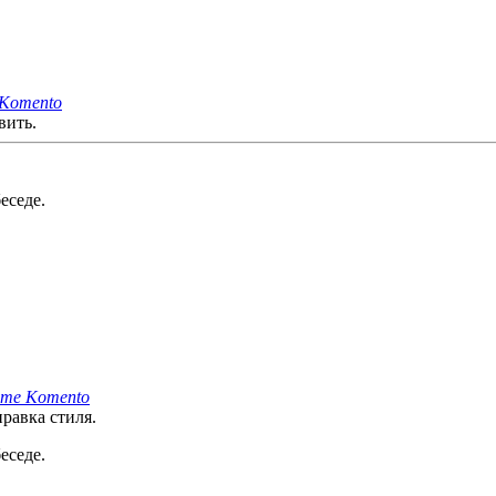
 Komento
вить.
еседе.
нте Komento
равка стиля.
еседе.