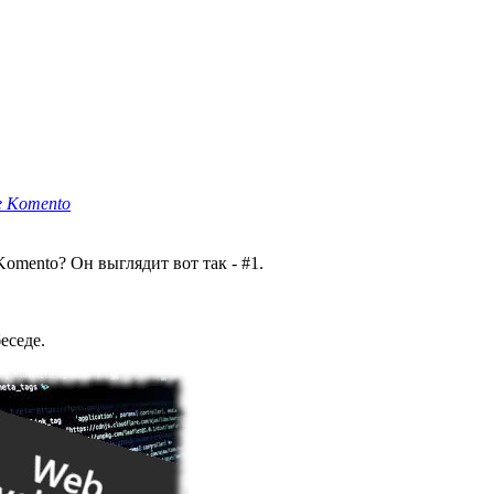
е Komento
omento? Он выглядит вот так - #1.
еседе.