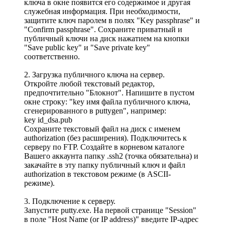
ключа в окне появится его содержимое и другая
служебная информация. При необходимости,
защитите ключ паролем в полях "Key passphrase" и
"Confirm passphrase". Сохраните приватный и
публичный ключи на диск нажатием на кнопки
"Save public key" и "Save private key"
соответственно.
2. Загрузка публичного ключа на сервер.
Откройте любой текстовый редактор,
предпочтительно "Блокнот". Напишите в пустом
окне строку: "key имя файла публичного ключа,
сгенерированного в puttygen", например:
key id_dsa.pub
Сохраните текстовый файл на диск с именем
authorization (без расширения). Подключитесь к
серверу по FTP. Создайте в корневом каталоге
Вашего аккаунта папку .ssh2 (точка обязательна) и
закачайте в эту папку публичный ключ и файл
authorization в текстовом режиме (в ASCII-
режиме).
3. Подключение к серверу.
Запустите putty.exe. На первой странице "Session"
в поле "Host Name (or IP address)" введите IP-адрес