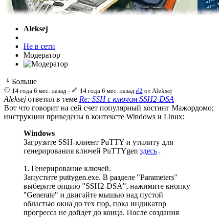
Aleksej
Не в сети
Модератор
Больше
14 года 6 мес. назад
-
14 года 6 мес. назад
#2
от
Aleksej
Aleksej
ответил в теме
Re: SSH с ключом SSH2-DSA
Вот что говорит на сей счет популярный хостинг Мажордомо;
инструкции приведены в контексте Windows и Linux:
Windows
Загрузите SSH-клиент PuTTY и утилиту для
генерирования ключей PuTTYgen
здесь
.
1. Генерирование ключей.
Запустите puttygen.exe. В разделе "Parameters"
выберите опцию "SSH2-DSA", нажимите кнопку
"Generate" и двигайте мышью над пустой
областью окна до тех пор, пока индикатор
прогресса не дойдет до конца. После создания