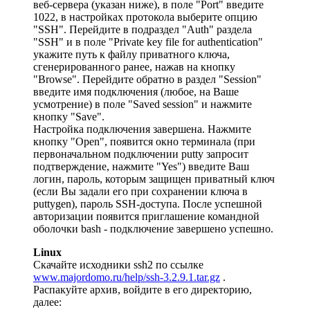
веб-сервера (указан ниже), в поле "Port" введите
1022, в настройках протокола выберите опцию
"SSH". Перейдите в подраздел "Auth" раздела
"SSH" и в поле "Private key file for authentication"
укажите путь к файлу приватного ключа,
сгенерированного ранее, нажав на кнопку
"Browse". Перейдите обратно в раздел "Session"
введите имя подключения (любое, на Ваше
усмотрение) в поле "Saved session" и нажмите
кнопку "Save".
Настройка подключения завершена. Нажмите
кнопку "Open", появится окно терминала (при
первоначальном подключении putty запросит
подтверждение, нажмите "Yes") введите Ваш
логин, пароль, которым защищен приватный ключ
(если Вы задали его при сохранении ключа в
puttygen), пароль SSH-доступа. После успешной
авторизации появится приглашение командной
оболочки bash - подключение завершено успешно.
Linux
Скачайте исходники ssh2 по ссылке
www.majordomo.ru/help/ssh-3.2.9.1.tar.gz
.
Распакуйте архив, войдите в его директорию,
далее: