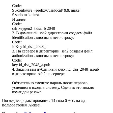
Code:
$ ./configure --prefix=/usr/local/ && make

$ sudo make install
И далее:
Code:
ssh-keygen2 -t dsa -b 2048
2. В домашней .ssh2 директории создаем файл
identification , вносим в него строку:
Code:
IdKey id_dsa_2048_a
3. На серверe в директории .ssh2 создаем файл
authorization , вносим в него строку:
Code:
key id_dsa_2048_a.pub
4. Закачиваем публичный ключ id_dsa_2048_a.pub
в директорию .ssh2 на сервере.
Обязательно смените пароль после первого
успешного входа в систему. Сделать это можно
командой passwd.
Последнее редактирование: 14 года 6 мес. назад
пользователем
Aleksej
.