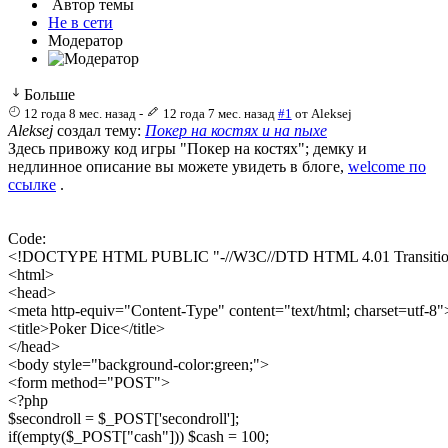
Автор темы
Не в сети
Модератор
Больше
12 года 8 мес. назад
-
12 года 7 мес. назад
#1
от
Aleksej
Aleksej
создал тему:
Покер на костях и на пыхе
Здесь привожу код игры "Покер на костях"; демку и
недлинное описание вы можете увидеть в блоге,
welcome по
ссылке
.
Code:
<!DOCTYPE HTML PUBLIC "-//W3C//DTD HTML 4.01 Transitional/
<html>

<head>

<meta http-equiv="Content-Type" content="text/html; charset=utf-8">
<title>Poker Dice</title>

</head>

<body style="background-color:green;">

<form method="POST">

<?php

$secondroll = $_POST['secondroll'];

if(empty($_POST["cash"])) $cash = 100;
