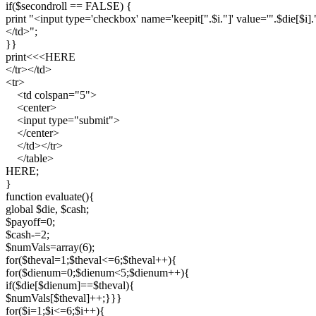
if($secondroll == FALSE) {

print "<input type='checkbox' name='keepit[".$i."]' value='".$die[$i]."
</td>";

}}

print<<<HERE

</tr></td>

<tr>

    <td colspan="5">

    <center>

    <input type="submit">

    </center>

    </td></tr>

    </table>

HERE;

}

function evaluate(){

global $die, $cash;

$payoff=0;

$cash-=2;

$numVals=array(6);

for($theval=1;$theval<=6;$theval++){

for($dienum=0;$dienum<5;$dienum++){

if($die[$dienum]==$theval){

$numVals[$theval]++;}}}

for($i=1;$i<=6;$i++){
