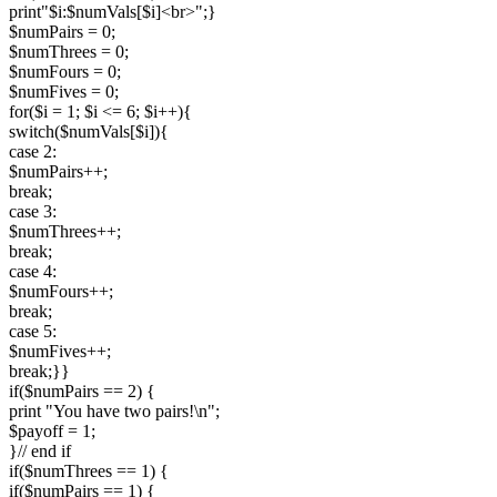
print"$i:$numVals[$i]<br>";}

$numPairs = 0;

$numThrees = 0;

$numFours = 0;

$numFives = 0;

for($i = 1; $i <= 6; $i++){

switch($numVals[$i]){

case 2:

$numPairs++;

break;

case 3:

$numThrees++;

break;

case 4:

$numFours++;

break;

case 5:

$numFives++;

break;}}

if($numPairs == 2) {

print "You have two pairs!\n";

$payoff = 1;

}// end if

if($numThrees == 1) {

if($numPairs == 1) {
