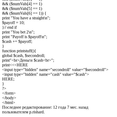
&& ($numVals[4] == 1)

&& ($numVals[5] == 1)

&& ($numVals[6] == 1)) {

print "You have a straight\n";

$payoff = 10;

}// end if

print "You bet 2\n";

print "Payoff is $payoff\n";

$cash += $payoff;

}

function printstuff(){

global $cash, $secondroll;

print"<br>Деньги $cash<br>";

print<<<HERE

<input type="hidden" name="secondroll" value="$secondroll">

<input type="hidden" name="cash" value="$cash">

HERE;

}

?>

</form>

</body>

</html>
Последнее редактирование: 12 года 7 мес. назад
пользователем
p.rishard
.