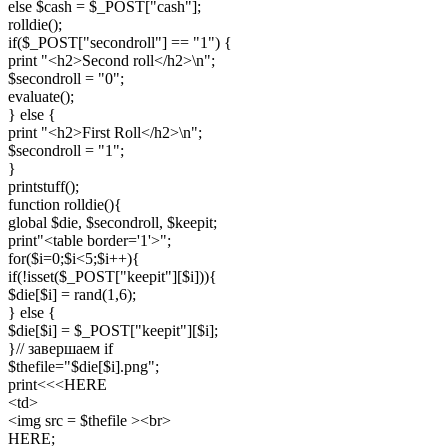
else $cash = $_POST["cash"];

rolldie();

if($_POST["secondroll"] == "1") {

print "<h2>Second roll</h2>\n";

$secondroll = "0";

evaluate();

} else {

print "<h2>First Roll</h2>\n";

$secondroll = "1";

}

printstuff();

function rolldie(){

global $die, $secondroll, $keepit;

print"<table border='1'>";

for($i=0;$i<5;$i++){

if(!isset($_POST["keepit"][$i])){

$die[$i] = rand(1,6);

} else {

$die[$i] = $_POST["keepit"][$i];

}// завершаем if

$thefile="$die[$i].png";

print<<<HERE

<td>

<img src = $thefile ><br>

HERE;
