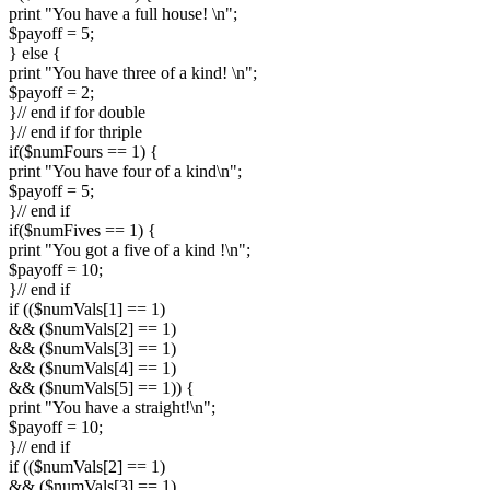
print "You have a full house! \n";

$payoff = 5;

} else {

print "You have three of a kind! \n";

$payoff = 2;

}// end if for double

}// end if for thriple

if($numFours == 1) {

print "You have four of a kind\n";

$payoff = 5;

}// end if

if($numFives == 1) {

print "You got a five of a kind !\n";

$payoff = 10;

}// end if

if (($numVals[1] == 1)

&& ($numVals[2] == 1)

&& ($numVals[3] == 1)

&& ($numVals[4] == 1)

&& ($numVals[5] == 1)) {

print "You have a straight!\n";

$payoff = 10;

}// end if

if (($numVals[2] == 1)

&& ($numVals[3] == 1)
