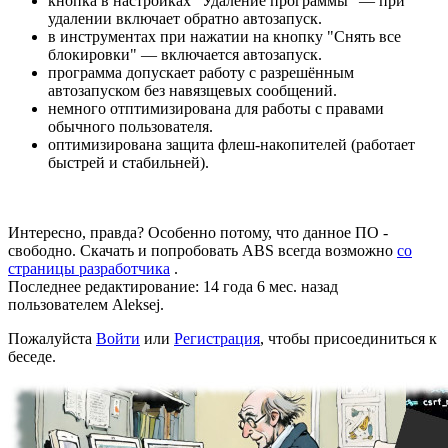
кнопка в настройках "Удаление программы" — при
удалении включает обратно автозапуск.
в инструментах при нажатии на кнопку "Снять все
блокировки" — включается автозапуск.
программа допускает работу с разрешённым
автозапуском без навязщевых сообщений.
немного отптимизирована для работы с правами
обычного пользователя.
оптимизирована защита флеш-накопителей (работает
быстрей и стабильней).
Интересно, правда? Особенно потому, что данное ПО -
свободно. Скачать и попробовать ABS всегда возможно
со
страницы разработчика
.
Последнее редактирование: 14 года 6 мес. назад
пользователем
Aleksej
.
Пожалуйста
Войти
или
Регистрация
, чтобы присоединиться к
беседе.