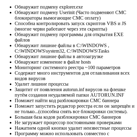
Обнаружит подмену explorer.exe
Обнаружит подмену Userinit (Часто подменяют СМС
блокираторы вымогающие СМС оплату)
Способна контролировать запуск скриптов VBS и JS
(многие черви работают через эти скрипты)
Обнаружит подмену программы для открытия EXE
файлов
Обнаружит лишние файлы в C:\WINDOWS ,
C:\WINDOWS\system32, C:\WINDOWS\Tasks
Обнаружит лишние файлы в автозагрузке
Обнаружит изменение в файле hosts
Мониторинг системного реестра ~100 параметров
Содержит много инструментов для отлавливания всех
видов вирусов
Удалит лишние процессы
Защитит от появления autorun.inf вирусов на флешке
путём создания неудаляемой папки AUTORUN.INF
Поможет найти код разблокировки СМС баннера
Поможет запустить редактор реестра если он запрещён и
не только...(способна снять все блокировки системы).
Большая база кодов разблокировки CMC баннеров
Не загружает процессор постоянными проверками
Нажатием одной кнопки удалит неизвестные процессы
Программу можно использовать совместно с