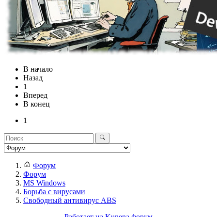
В начало
Назад
1
Вперед
В конец
1
Форум
Форум
MS Windows
Борьба с вирусами
Свободный антивирус ABS
Работает на
Kunena форум