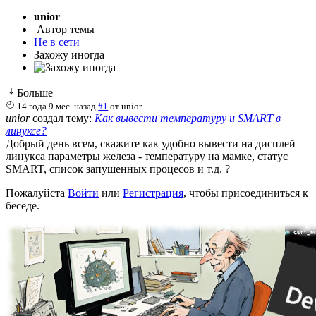
unior
Автор темы
Не в сети
Захожу иногда
Больше
14 года 9 мес. назад
#1
от
unior
unior
создал тему:
Как вывести температуру и SMART в
линуксе?
Добрый день всем, скажите как удобно вывести на дисплей
линукса параметры железа - температуру на мамке, статус
SMART, список запушенных процесов и т.д. ?
Пожалуйста
Войти
или
Регистрация
, чтобы присоединиться к
беседе.