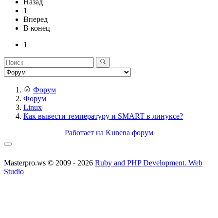
Назад
1
Вперед
В конец
1
Форум
Форум
Linux
Как вывести температуру и SMART в линуксе?
Работает на
Kunena форум
Masterpro.ws © 2009 - 2026
Ruby and PHP Development. Web
Studio