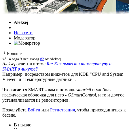
Aleksej
Не в сети
Модератор
Больше
14 года 9 мес. назад
#2
от
Aleksej
Aleksej
ответил в теме
Re: Как вывести температуру и
SMART в линуксе?
Например, посредством виджетов для KDE "CPU and System
Viewer" и "Температурные датчики".
Что касается SMART - вам в помощь
smartctl
и удобная
графическая оболочка для него -
GSmartControl
, и то и другое
устанавливается из репозиториев.
Пожалуйста
Войти
или
Регистрация
, чтобы присоединиться к
беседе.
В начало