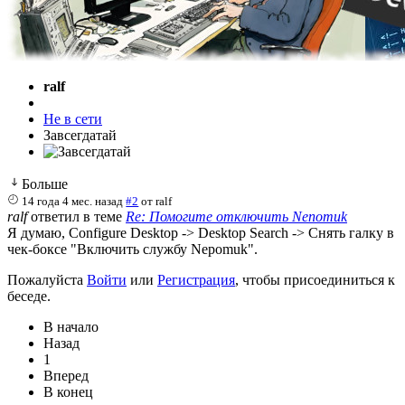
ralf
Не в сети
Завсегдатай
Больше
14 года 4 мес. назад
#2
от
ralf
ralf
ответил в теме
Re: Помогите отключить Nenomuk
Я думаю, Configure Desktop -> Desktop Search -> Снять галку в
чек-боксе "Включить службу Nepomuk".
Пожалуйста
Войти
или
Регистрация
, чтобы присоединиться к
беседе.
В начало
Назад
1
Вперед
В конец