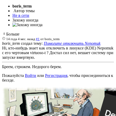
boris_term
Автор темы
Не в сети
Захожу иногда
Больше
14 года 4 мес. назад
#1
от
boris_term
boris_term
создал тему:
Помогите отключить Nenomuk
Hi, кто-нибудь знает как отключить в линуксе (KDE) Nepomuk
с его чертовым virtuoso-t ? Достал сил нет, вешает систему при
запуске вмертвую.
Бреем, стрижем. Недорого берем.
Пожалуйста
Войти
или
Регистрация
, чтобы присоединиться к
беседе.