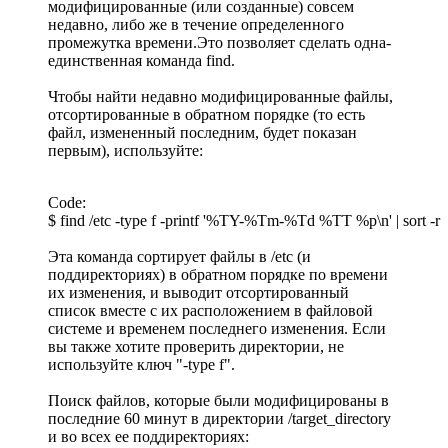
модифицированные (или созданные) совсем
недавно, либо же в течение определенного
промежутка времени.Это позволяет сделать одна-
единственная команда find.
Чтобы найти недавно модифицированные файлы,
отсортированные в обратном порядке (то есть
файл, измененный последним, будет показан
первым), используйте:
Code:
$ find /etc -type f -printf '%TY-%Tm-%Td %TT %p\n' | sort -r
Эта команда сортирует файлы в /etc (и
поддиректориях) в обратном порядке по времени
их изменения, и выводит отсортированный
список вместе с их расположением в файловой
системе и временем последнего изменения. Если
вы также хотите проверить директории, не
используйте ключ "-type f".
Поиск файлов, которые были модифицированы в
последние 60 минут в директории /target_directory
и во всех ее поддиректориях: