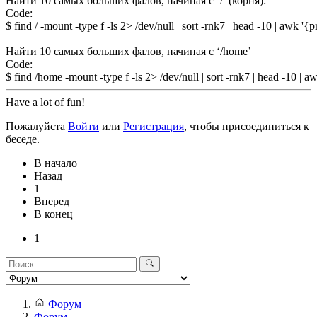
Найти 10 самых больших фалов, начиная с ‘/’ (корня):
Code:
$ find / -mount -type f -ls 2> /dev/null | sort -rnk7 | head -10 | aw
Найти 10 самых больших фалов, начиная с ‘/home’
Code:
$ find /home -mount -type f -ls 2> /dev/null | sort -rnk7 | head -10
Have a lot of fun!
Пожалуйста
Войти
или
Регистрация
, чтобы присоединиться к
беседе.
В начало
Назад
1
Вперед
В конец
1
Форум
Форум