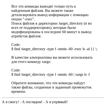
Все эти команды выводят только путь к
найденным файлам. Вы можете также
детализировать вывод информации с помощью
опции "-exec".
Поиск файлов в директории /target_directory (и во
всех ее поддиректориях), которые были
модифицированы в последние 60 минут и вывод
атрибутов файлов:
Code:
$ find /target_directory -type f -mmin -60 -exec ls -al {} \;
В качестве альтернативы вы можете использовать
для этого команду xargs:
Code:
$ find /target_directory -type f -mmin -60 | xargs ls -l
Обратите внимание, что эти команды найдут
также файлы, созданные в заданный промежуток
времени.
А я смогу! - А поглядим! - А я упрямый!