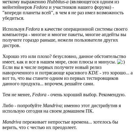
меткому выражению
Hubbitus-a
(являющегося одним из
мейнтейнеров
Fedora
и участников нашего форума) -
"впереди планеты всей", в чем я не раз имел возможность
убедиться.
Используя
Fedora
в качестве операционной системы своего
компьютера - многие и многие пакеты, многие апдейты вы
получите гораздо раньше, нежели пользователи других
дистров.
Хорошо это или плохо? безусловно, данное обстоятельство
имеет, как и все в нашем мире, свои плюсы и минусы.
Если вы в числе первых получите новый релиз
навороченного и потрясающе красивого
KDE
- это хорошо... а
вот то, что вы станете одним из первых тестировщиков
данного продукта... впрочем, решайте сами.
Тем не менее,
Fedora
- очень хороший выбор. Рекомендую.
Либо - попробуйте
Mandriva
; именно этот дистрибутив я
использую сегодня на своем домашнем ПК.
Mandriva
переживает непростые времена... хотелось бы
верить, что с честью их преодолеет.