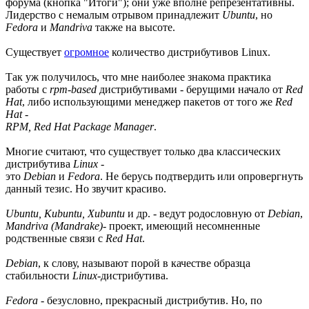
форума (кнопка "Итоги"); они уже вполне репрезентативны.
Лидерство с немалым отрывом принадлежит
Ubuntu
, но
Fedora
и
Mandriva
также на высоте.
Существует
огромное
количество дистрибутивов Linux.
Так уж получилось, что мне наиболее знакома практика
работы с
rpm-based
дистрибутивами - берущими начало от
Red
Hat
, либо использующими менеджер пакетов от того же
Red
Hat
-
RPM, Red Hat Package Manager
.
Многие считают, что существует только два классических
дистрибутива
Linux
-
это
Debian
и
Fedora
. Не берусь подтвердить или опровергнуть
данный тезис. Но звучит красиво.
Ubuntu, Kubuntu, Xubuntu
и др. - ведут родословную от
Debian
,
Mandriva (Mandrake)
- проект, имеющий несомненные
родственные связи с
Red Hat
.
Debian
, к слову, называют порой в качестве образца
стабильности
Linux
-дистрибутива.
Fedora
- безусловно, прекрасный дистрибутив. Но, по