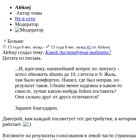
Aleksej
Автор темы
Не в сети
Модератор
Больше
15 года 8 мес. назад
-
15 года 8 мес. назад
#1
от
Aleksej
Aleksej
создал тему:
Какой дистрибутив выбрать?
Цитата из письма.
...И, вдогонку, наивнейший вопрос по линуксу -
хотел обновить ubuntu до 10, слетела и 9. Жаль,
там было комфортно. Нашел, где был неправ, но
результат таков. Ubuntu менее надежна в каком-то
смысле, лучше какую-нибудь fedora поставить?
Они сильно друг от друга отличаются?
Заранее благодарен.
Дмитрий, вам каждый посоветует тот дистрибутив, в котором
работает.
Взгляните на результаты голосования в левой части страницы