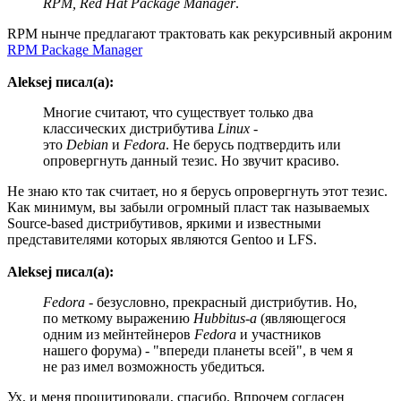
RPM, Red Hat Package Manager
.
RPM нынче предлагают трактовать как рекурсивный акроним
RPM Package Manager
Aleksej писал(а):
Многие считают, что существует только два
классических дистрибутива
Linux
-
это
Debian
и
Fedora
. Не берусь подтвердить или
опровергнуть данный тезис. Но звучит красиво.
Не знаю кто так считает, но я берусь опровергнуть этот тезис.
Как минимум, вы забыли огромный пласт так называемых
Source-based дистрибутивов, яркими и известными
представителями которых являются Gentoo и LFS.
Aleksej писал(а):
Fedora
- безусловно, прекрасный дистрибутив. Но,
по меткому выражению
Hubbitus-a
(являющегося
одним из мейнтейнеров
Fedora
и участников
нашего форума) - "впереди планеты всей", в чем я
не раз имел возможность убедиться.
Ух, и меня процитировали, спасибо. Впрочем согласен