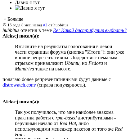
Давно я тут
Больше
15 года 8 мес. назад
#2
от
hubbitus
hubbitus
ответил в теме
Re: Какой дистрибутив выбрать?
Aleksej писал(а):
Взгляните на результаты голосования в левой
части страницы форума (кнопка "Итоги"); они уже
вполне репрезентативны. Лидерство с немалым
отрывом принадлежит
Ubuntu
, но
Fedora
и
Mandriva
также на высоте.
полагаю более репрезентативными будут данные с
distrowatch.com/
(справа популярность).
Aleksej писал(а):
Так уж получилось, что мне наиболее знакома
практика работы с
rpm-based
дистрибутивами -
берущими начало от
Red Hat
, либо
использующими менеджер пакетов от того же
Red
Hat
-