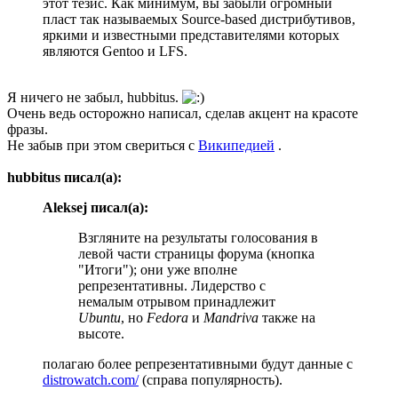
этот тезис. Как минимум, вы забыли огромный
пласт так называемых Source-based дистрибутивов,
яркими и известными представителями которых
являются Gentoo и LFS.
Я ничего не забыл, hubbitus.
Очень ведь осторожно написал, сделав акцент на красоте
фразы.
Не забыв при этом свериться с
Википедией
.
hubbitus писал(а):
Aleksej писал(а):
Взгляните на результаты голосования в
левой части страницы форума (кнопка
"Итоги"); они уже вполне
репрезентативны. Лидерство с
немалым отрывом принадлежит
Ubuntu
, но
Fedora
и
Mandriva
также на
высоте.
полагаю более репрезентативными будут данные с
distrowatch.com/
(справа популярность).