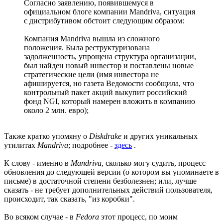
Согласно заявлению, появившемуся в
официальном блоге компании Mandriva, ситуация
с дистрибутивом обстоит следующим образом:
Компания Mandriva вышла из сложного
положения. Была реструктуризована
задолженность, упрощена структура организации,
был найден новый инвестор и поставлены новые
стратегические цели (имя инвестора не
афишируется, но газета Ведомости сообщила, что
контрольный пакет акций выкупит российский
фонд NGI, который намерен вложить в компанию
около 2 млн. евро);
Также кратко упомяну о
Diskdrake
и других уникальных
утилитах
Mandriva
; подробнее -
здесь
.
К слову - именно в
Mandriva
, сколько могу судить, процесс
обновления до следующей версии (о котором вы упоминаете в
письме) в достаточной степени безболезнен; или, лучше
сказать - не требует дополнительных действий пользователя,
происходит, так сказать, "из коробки".
Во всяком случае - в
Fedora
этот процесс, по моим