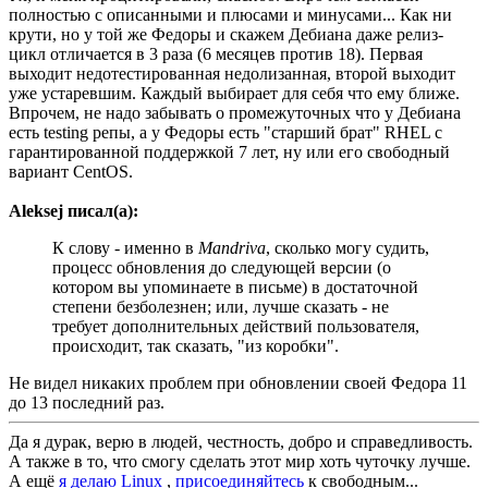
полностью с описанными и плюсами и минусами... Как ни
крути, но у той же Федоры и скажем Дебиана даже релиз-
цикл отличается в 3 раза (6 месяцев против 18). Первая
выходит недотестированная недолизанная, второй выходит
уже устаревшим. Каждый выбирает для себя что ему ближе.
Впрочем, не надо забывать о промежуточных что у Дебиана
есть testing репы, а у Федоры есть "старший брат" RHEL с
гарантированной поддержкой 7 лет, ну или его свободный
вариант CentOS.
Aleksej писал(а):
К слову - именно в
Mandriva
, сколько могу судить,
процесс обновления до следующей версии (о
котором вы упоминаете в письме) в достаточной
степени безболезнен; или, лучше сказать - не
требует дополнительных действий пользователя,
происходит, так сказать, "из коробки".
Не видел никаких проблем при обновлении своей Федора 11
до 13 последний раз.
Да я дурак, верю в людей, честность, добро и справедливость.
А также в то, что смогу сделать этот мир хоть чуточку лучше.
А ещё
я делаю Linux
,
присоединяйтесь
к свободным...