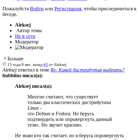
Пожалуйста
Войти
или
Регистрация
, чтобы присоединиться к
беседе.
Aleksej
Автор темы
Не в сети
Модератор
Больше
15 года 8 мес. назад
#3
от
Aleksej
Aleksej
ответил в теме
Re: Какой дистрибутив выбрать?
hubbitus писал(а):
Aleksej писал(а):
Многие считают, что существует
только два классических дистрибутива
Linux
-
это
Debian
и
Fedora
. Не берусь
подтвердить или опровергнуть данный
тезис. Но звучит красиво.
Не знаю кто так считает, но я берусь опровергнуть