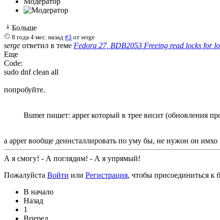
Модератор
Больше
8 года 4 мес. назад
#3
от
serge
serge
ответил в теме
Fedora 27, BDB2053 Freeing read locks for lo
Еще
Code:
sudo dnf clean all
попробуйте.
Bumer пишет: apper который в трее висит (обновления п
а apper вообще деинсталлировать по уму бы, не нужон он имхо 
А я смогу! - А поглядим! - А я упрямый!
Пожалуйста
Войти
или
Регистрация
, чтобы присоединиться к б
В начало
Назад
1
Вперед