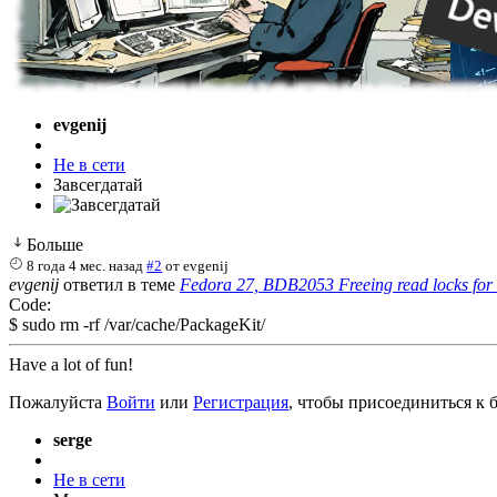
evgenij
Не в сети
Завсегдатай
Больше
8 года 4 мес. назад
#2
от
evgenij
evgenij
ответил в теме
Fedora 27, BDB2053 Freeing read locks for 
Code:
$ sudo rm -rf /var/cache/PackageKit/
Have a lot of fun!
Пожалуйста
Войти
или
Регистрация
, чтобы присоединиться к б
serge
Не в сети