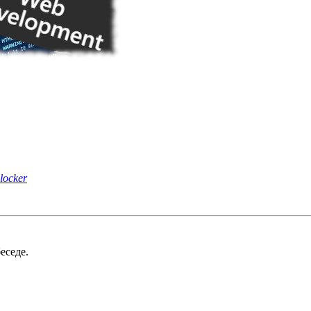
locker
еседе.