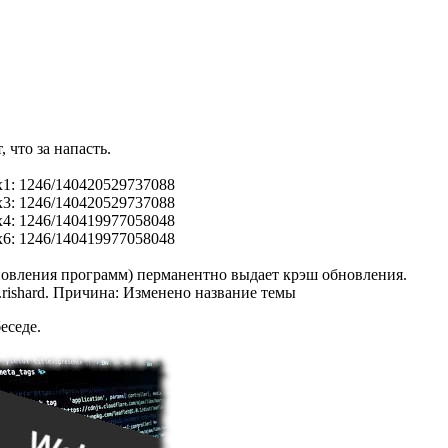
 что за напасть.
x1: 1246/140420529737088

x3: 1246/140420529737088

x4: 1246/140419977058048

0x6: 1246/140419977058048
обновления программ) перманентно выдает крэш обновления.
.rishard
. Причина: Изменено название темы
еседе.