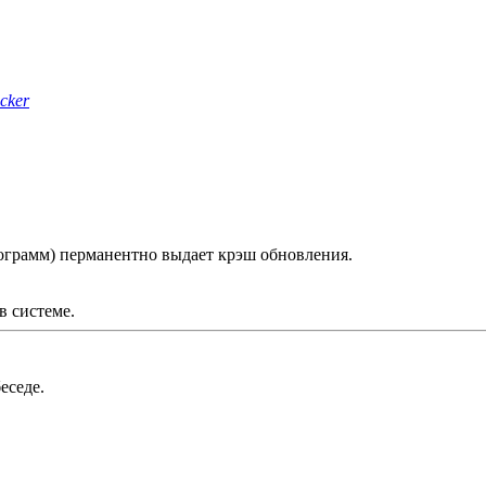
cker
рограмм) перманентно выдает крэш обновления.
в системе.
еседе.