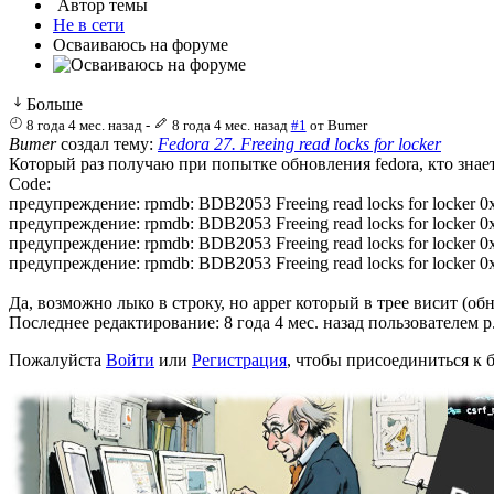
Автор темы
Не в сети
Осваиваюсь на форуме
Больше
8 года 4 мес. назад
-
8 года 4 мес. назад
#1
от
Bumer
Bumer
создал тему:
Fedora 27. Freeing read locks for locker
Который раз получаю при попытке обновления fedora, кто знает,
Code:
предупреждение: rpmdb: BDB2053 Freeing read locks for locker 0
предупреждение: rpmdb: BDB2053 Freeing read locks for locker 0
предупреждение: rpmdb: BDB2053 Freeing read locks for locker 0
предупреждение: rpmdb: BDB2053 Freeing read locks for locker 
Да, возможно лыко в строку, но apper который в трее висит (
Последнее редактирование: 8 года 4 мес. назад пользователем
p
Пожалуйста
Войти
или
Регистрация
, чтобы присоединиться к б