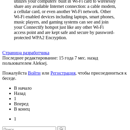
utilizes your computers' built in Wi-Fi card to wirelessly
share any available Internet connection: a cable modem,
a cellular card, or even another Wi-Fi network. Other
Wi-Fi enabled devices including laptops, smart phones,
music players, and gaming systems can see and join
your Connectify hotspot just like any other Wi-Fi
access point and are kept safe and secure by password-
protected WPA2 Encryption.
Страница разработчика
Последнее редактирование: 15 года 7 мес. назад
пользователем
Aleksej
.
Пожалуйста
Войти
или
Регистрация
, чтобы присоединиться к
беседе.
В начало
Назад
1
Вперед
В конец
1