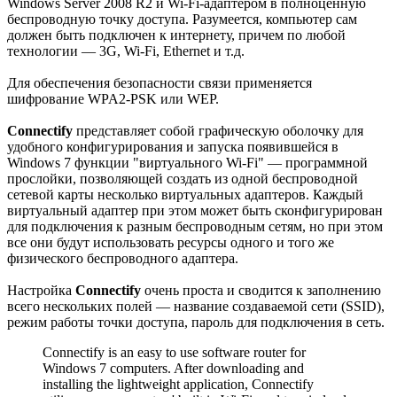
Windows Server 2008 R2 и Wi-Fi-адаптером в полноценную
беспроводную точку доступа. Разумеется, компьютер сам
должен быть подключен к интернету, причем по любой
технологии — 3G, Wi-Fi, Ethernet и т.д.
Для обеспечения безопасности связи применяется
шифрование WPA2-PSK или WEP.
Connectify
представляет собой графическую оболочку для
удобного конфигурирования и запуска появившейся в
Windows 7 функции "виртуального Wi-Fi" — программной
прослойки, позволяющей создать из одной беспроводной
сетевой карты несколько виртуальных адаптеров. Каждый
виртуальный адаптер при этом может быть сконфигурирован
для подключения к разным беспроводным сетям, но при этом
все они будут использовать ресурсы одного и того же
физического беспроводного адаптера.
Настройка
Connectify
очень проста и сводится к заполнению
всего нескольких полей — название создаваемой сети (SSID),
режим работы точки доступа, пароль для подключения в сеть.
Connectify is an easy to use software router for
Windows 7 computers. After downloading and
installing the lightweight application, Connectify