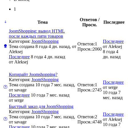
1
Ответов /
Тема
Последнее
Просм.
JoomShopping: вывод HTML
после каждых пяти товаров
Категория:
JoomShopping
Последнее
Ответов:
1
Тема создана 8 года 4 дн. назад, от
от
Aleksej
Просм.:
2060
Aleksej
8 года 4
Последнее
8 года 4 дн. назад
дн. назад
от
Aleksej
Копирайт Joomshopping?
Категория:
JoomShopping
Последнее
Тема создана 10 года 7 мес. назад,
Ответов:
1
от
serge
от
savage
Просм.:
2745
10 года 7
Последнее
10 года 7 мес. назад
мес. назад
от
serge
Быстрый заказ для JoomShopping
Категория:
JoomShopping
Последнее
Тема создана 10 года 7 мес. назад,
Ответов:
2
от
Aleksej
от
savage
Просм.:
4748
10 года 7
Последнее
10 года 7 мес. назад