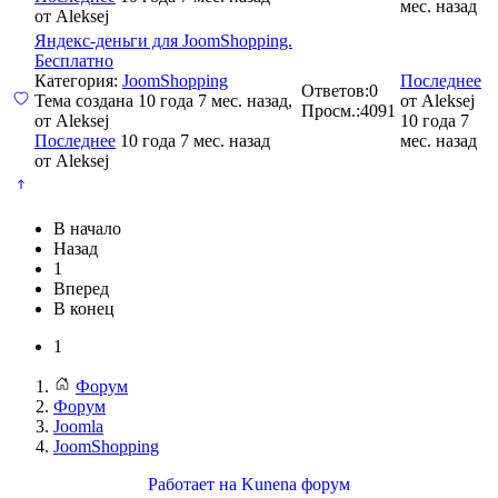
мес. назад
от
Aleksej
Яндекс-деньги для JoomShopping.
Бесплатно
Категория:
JoomShopping
Последнее
Ответов:
0
Тема создана 10 года 7 мес. назад,
от
Aleksej
Просм.:
4091
от
Aleksej
10 года 7
Последнее
10 года 7 мес. назад
мес. назад
от
Aleksej
В начало
Назад
1
Вперед
В конец
1
Форум
Форум
Joomla
JoomShopping
Работает на
Kunena форум