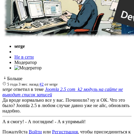
serge
Не в сети
Модератор
Больше
5 года 3 мес. назад
#2
от
serge
serge
ответил в теме
Joomla 2.5 com_k2 модуль на сайте не
выводит список записей
Да вроде нормально все у вас. Починили? ну и ОК. Что это
было? Joomla 2.5 в любом случае давно уже не айс, обновлять
надобно.
А я смогу! - А поглядим! - А я упрямый!
Пожалуйста
Войти
или
Регистрация
, чтобы присоединиться к