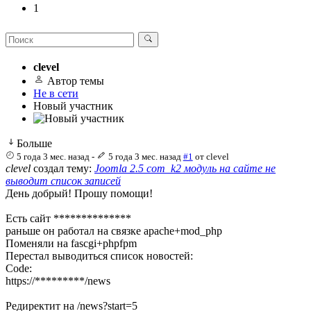
1
clevel
Автор темы
Не в сети
Новый участник
Больше
5 года 3 мес. назад
-
5 года 3 мес. назад
#1
от
clevel
clevel
создал тему:
Joomla 2.5 com_k2 модуль на сайте не
выводит список записей
День добрый! Прошу помощи!
Есть сайт **************
раньше он работал на связке apache+mod_php
Поменяли на fascgi+phpfpm
Перестал выводиться список новостей:
Code:
https://*********/news
Редиректит на /news?start=5