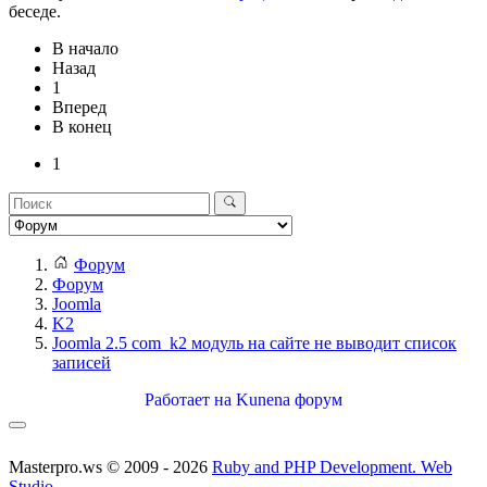
беседе.
В начало
Назад
1
Вперед
В конец
1
Форум
Форум
Joomla
K2
Joomla 2.5 com_k2 модуль на сайте не выводит список
записей
Работает на
Kunena форум
Masterpro.ws © 2009 - 2026
Ruby and PHP Development. Web
Studio