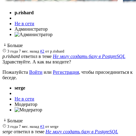
p.rishard
Не в сети
Администратор
Больше
3 года 7 мес. назад
#2
от
p.rishard
p.rishard
ответил в теме
Не могу создать базу в PostgreSQL
Здравствуйте. А как вы входите?
Пожалуйста
Войти
или
Регистрация
, чтобы присоединиться к
беседе.
serge
Не в сети
Модератор
Больше
3 года 7 мес. назад
#3
от
serge
serge
ответил в теме
Не могу создать базу в PostgreSQL