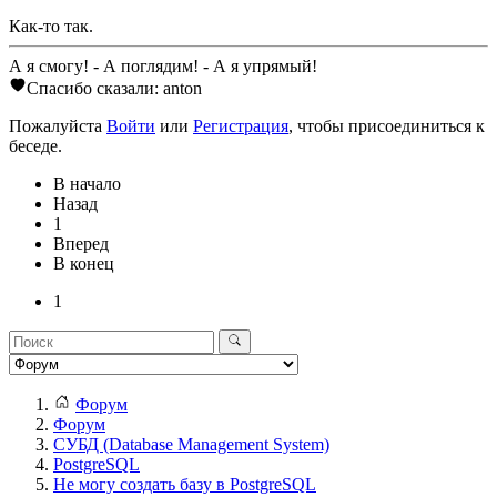
Как-то так.
А я смогу! - А поглядим! - А я упрямый!
Спасибо сказали:
anton
Пожалуйста
Войти
или
Регистрация
, чтобы присоединиться к
беседе.
В начало
Назад
1
Вперед
В конец
1
Форум
Форум
СУБД (Database Management System)
PostgreSQL
Не могу создать базу в PostgreSQL