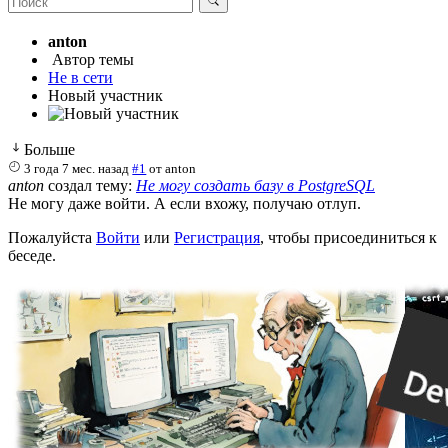
anton
Автор темы
Не в сети
Новый участник
Больше
3 года 7 мес. назад
#1
от
anton
anton
создал тему:
Не могу создать базу в PostgreSQL
Не могу даже войти. А если вхожу, получаю отлуп.
Пожалуйста
Войти
или
Регистрация
, чтобы присоединиться к
беседе.