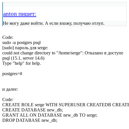
anton пишет:
Не могу даже войти. А если вхожу, получаю отлуп.
Code:
sudo -u postgres psql

[sudo] пароль для serge: 

could not change directory to "/home/serge": Отказано в доступе

psql (15.1, server 14.6)

Type "help" for help.

postgres=#
и далее:
Code:
CREATE ROLE serge WITH SUPERUSER CREATEDB CREATE
CREATE DATABASE new_db;

GRANT ALL ON DATABASE new_db TO serge;

DROP DATABASE new_db;