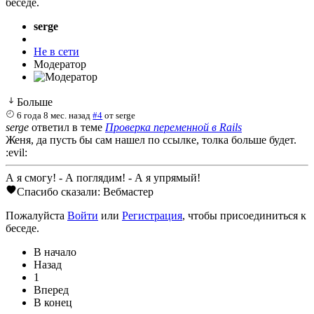
беседе.
serge
Не в сети
Модератор
Больше
6 года 8 мес. назад
#4
от
serge
serge
ответил в теме
Проверка переменной в Rails
Женя, да пусть бы сам нашел по ссылке, толка больше будет.
:evil:
А я смогу! - А поглядим! - А я упрямый!
Спасибо сказали:
Вебмастер
Пожалуйста
Войти
или
Регистрация
, чтобы присоединиться к
беседе.
В начало
Назад
1
Вперед
В конец