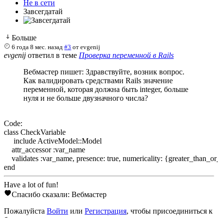
Не в сети
Завсегдатай
Больше
6 года 8 мес. назад
#3
от
evgenij
evgenij
ответил в теме
Проверка переменной в Rails
Вебмастер пишет: Здравствуйте, возник вопрос.
Как валидировать средствами Rails значение
переменной, которая должна быть integer, больше
нуля и не больше двузначного числа?
Code:
class CheckVariable

     include ActiveModel::Model

    attr_accessor :var_name

    validates :var_name, presence: true, numericality: {greater_than_or_
end
Have a lot of fun!
Спасибо сказали:
Вебмастер
Пожалуйста
Войти
или
Регистрация
, чтобы присоединиться к