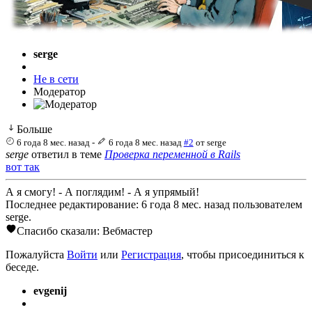
serge
Не в сети
Модератор
Больше
6 года 8 мес. назад
-
6 года 8 мес. назад
#2
от
serge
serge
ответил в теме
Проверка переменной в Rails
вот так
А я смогу! - А поглядим! - А я упрямый!
Последнее редактирование: 6 года 8 мес. назад пользователем
serge
.
Спасибо сказали:
Вебмастер
Пожалуйста
Войти
или
Регистрация
, чтобы присоединиться к
беседе.
evgenij