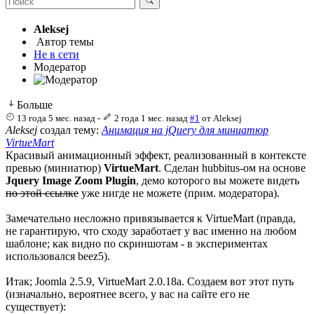
Aleksej
Автор темы
Не в сети
Модератор
Больше
13 года 5 мес. назад
-
2 года 1 мес. назад
#1
от
Aleksej
Aleksej
создал тему:
Анимация на jQuery для миниатюр
VirtueMart
Красивый анимационный эффект, реализованный в контексте
превью (миниатюр)
VirtueMart
. Сделан hubbitus-ом на основе
Jquery Image Zoom Plugin
, демо которого вы можете видеть
по этой ссылке
уже нигде не можете (прим. модератора).
Замечательно несложно привязывается к VirtueMart (правда,
не гарантирую, что сходу заработает у вас именно на любом
шаблоне; как видно по скриншотам - в экспериментах
использовался beez5).
Итак; Joomla 2.5.9, VirtueMart 2.0.18a. Создаем вот этот путь
(изначально, вероятнее всего, у вас на сайте его не
существует):