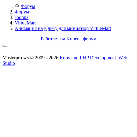
Форум
Форум
Joomla
VirtueMart
Анимация на jQuery для миниатюр VirtueMart
Работает на
Kunena форум
Masterpro.ws © 2009 - 2026
Ruby and PHP Development. Web
Studio