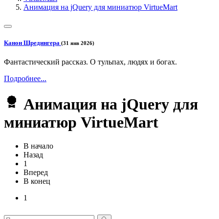
Анимация на jQuery для миниатюр VirtueMart
Канон Шредингера
(31 янв 2026)
Фантастический рассказ. О тульпах, людях и богах.
Подробнее...
Анимация на jQuery для
миниатюр VirtueMart
В начало
Назад
1
Вперед
В конец
1