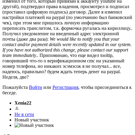
изменил от того, который привязан к аккаунту youtube на
другой), подтвердил права владения, просмотрел и подписал
(проставил цифровую подпись) договор. Далее я изменил
настройки платежей на paypal (по умолчанию был банковский
чек), при этом мне пришлось личную информацию
переписать транслитом, т.к. формочка ругалась на кириллицу..
Получил уведомление на введенный адрес электронной
почты (даже два раза):
We would like to notify you that your
contact and/or payment details were recently updated in our system.
If you have not authorized this change, please contact our support
team immediately.
. Припоминаю, что еще видел tooltip,
говоривший что-то о верификационном cmc на указанный
номер телефона, но никаких эсэмэсок я не получал... все,
надеюсь, правильно? будем ждать теперь денег на paypal.
Неделя, две?
Пожалуйста
Войти
или
Регистрация
, чтобы присоединиться к
беседе.
Xenia22
Не в сети
Новый участник