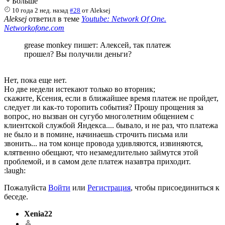
Больше
10 года 2 нед. назад
#28
от
Aleksej
Aleksej
ответил в теме
Youtube: Network Of One.
Networkofone.com
grease monkey пишет: Алексей, так платеж
прошел? Вы получили деньги?
Нет, пока еще нет.
Но две недели истекают только во вторник;
скажите, Ксения, если в ближайшее время платеж не пройдет,
следует ли как-то торопить события? Прошу прощения за
вопрос, но вызван он сугубо многолетним общением с
клиентской службой Яндекса.... бывало, и не раз, что платежа
не было и в помине, начинаешь строчить письма или
звонить... на том конце провода удивляются, извиняются,
клятвенно обещают, что незамедлительно займутся этой
проблемой, и в самом деле платеж назавтра приходит.
:laugh:
Пожалуйста
Войти
или
Регистрация
, чтобы присоединиться к
беседе.
Xenia22