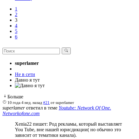
1
2
3
4
5
6
superlamer
Не в сети
Давно я тут
Больше
10 года 4 нед. назад
#21
от
superlamer
superlamer
ответил в теме
Youtube: Network Of One.
Networkofone.com
Xenia22 пишет: Род рекламы, который выставляет
You Tube, вне нашей юрисдикции( но обычно это
зависит от тематики канала).