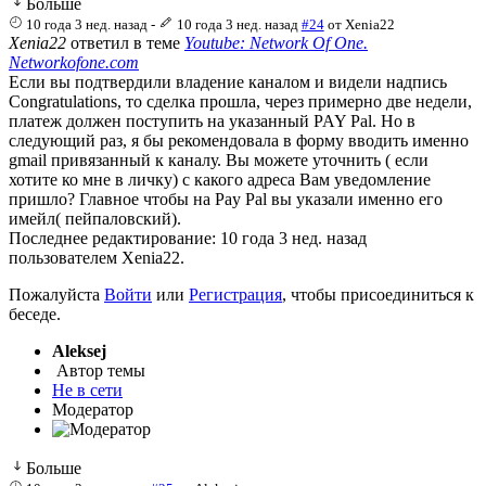
Больше
10 года 3 нед. назад
-
10 года 3 нед. назад
#24
от
Xenia22
Xenia22
ответил в теме
Youtube: Network Of One.
Networkofone.com
Если вы подтвердили владение каналом и видели надпись
Congratulations, то сделка прошла, через примерно две недели,
платеж должен поступить на указанный PAY Pal. Но в
следующий раз, я бы рекомендовала в форму вводить именно
gmail привязанный к каналу. Вы можете уточнить ( если
хотите ко мне в личку) с какого адреса Вам уведомление
пришло? Главное чтобы на Pay Pal вы указали именно его
имейл( пейпаловский).
Последнее редактирование: 10 года 3 нед. назад
пользователем
Xenia22
.
Пожалуйста
Войти
или
Регистрация
, чтобы присоединиться к
беседе.
Aleksej
Автор темы
Не в сети
Модератор
Больше