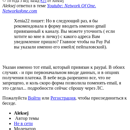
10 года 3 нед. назад
#25
от
Aleksej
Aleksej
ответил в теме
Youtube: Network Of One.
Networkofone.com
Xenia22 пишет: Но в следующий раз, я бы
рекомендовала в форму вводить именно gmail
привязанный к каналу. Вы можете уточнить ( если
хотите ко мне в личку) с какого адреса Вам
уведомление пришло? Главное чтобы на Pay Pal
вы указали именно его имейл( пейпаловский).
Указан именно тот email, который привязан к paypal. В обоих
случаях - и при первоначальном вводе данных, и в опциях
получения платежа. В вебе ведь разрешено все, что не
запрещено, и коль скоро форма позволила поменять email, я
это сделал... подробности сейчас сброшу через ЛС.
Пожалуйста
Войти
или
Регистрация
, чтобы присоединиться к
беседе.
Aleksej
Автор темы
Не в сети
Модератор