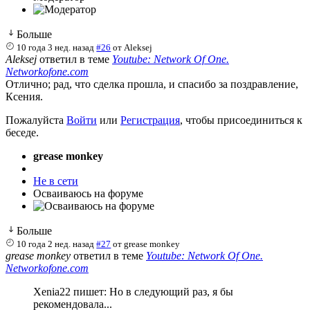
Больше
10 года 3 нед. назад
#26
от
Aleksej
Aleksej
ответил в теме
Youtube: Network Of One.
Networkofone.com
Отлично; рад, что сделка прошла, и спасибо за поздравление,
Ксения.
Пожалуйста
Войти
или
Регистрация
, чтобы присоединиться к
беседе.
grease monkey
Не в сети
Осваиваюсь на форуме
Больше
10 года 2 нед. назад
#27
от
grease monkey
grease monkey
ответил в теме
Youtube: Network Of One.
Networkofone.com
Xenia22 пишет: Но в следующий раз, я бы
рекомендовала...