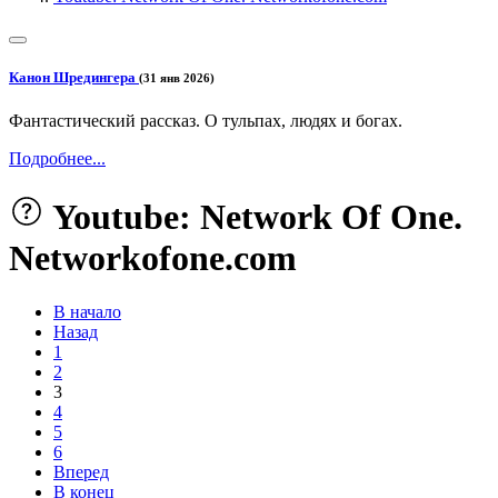
Канон Шредингера
(31 янв 2026)
Фантастический рассказ. О тульпах, людях и богах.
Подробнее...
Youtube: Network Of One.
Networkofone.com
В начало
Назад
1
2
3
4
5
6
Вперед
В конец