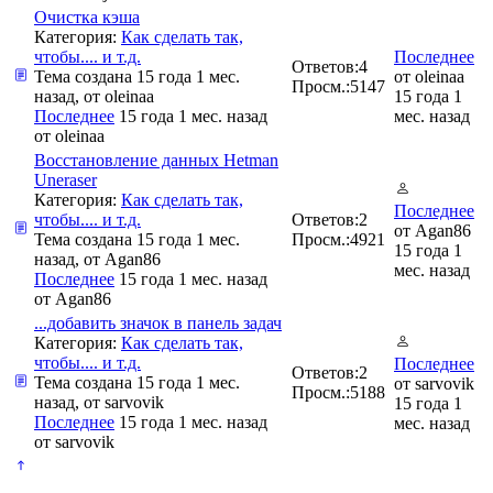
Очистка кэша
Категория:
Как сделать так,
чтобы.... и т.д.
Последнее
Ответов:
4
Тема создана 15 года 1 мес.
от
oleinaa
Просм.:
5147
назад, от
oleinaa
15 года 1
Последнее
15 года 1 мес. назад
мес. назад
от
oleinaa
Восстановление данных Hetman
Uneraser
Категория:
Как сделать так,
Последнее
чтобы.... и т.д.
Ответов:
2
от
Agan86
Тема создана 15 года 1 мес.
Просм.:
4921
15 года 1
назад, от
Agan86
мес. назад
Последнее
15 года 1 мес. назад
от
Agan86
...добавить значок в панель задач
Категория:
Как сделать так,
чтобы.... и т.д.
Последнее
Ответов:
2
Тема создана 15 года 1 мес.
от
sarvovik
Просм.:
5188
назад, от
sarvovik
15 года 1
Последнее
15 года 1 мес. назад
мес. назад
от
sarvovik