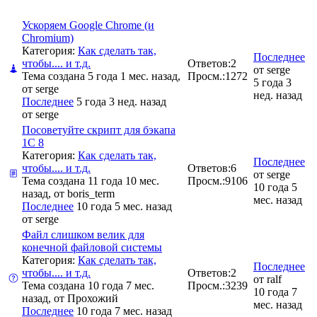
Ускоряем Google Chrome (и
Chromium)
Категория:
Как сделать так,
Последнее
чтобы.... и т.д.
Ответов:
2
от
serge
Тема создана 5 года 1 мес. назад,
Просм.:
1272
5 года 3
от
serge
нед. назад
Последнее
5 года 3 нед. назад
от
serge
Посоветуйте скрипт для бэкапа
1С 8
Категория:
Как сделать так,
Последнее
чтобы.... и т.д.
Ответов:
6
от
serge
Тема создана 11 года 10 мес.
Просм.:
9106
10 года 5
назад, от
boris_term
мес. назад
Последнее
10 года 5 мес. назад
от
serge
Файл слишком велик для
конечной файловой системы
Категория:
Как сделать так,
Последнее
чтобы.... и т.д.
Ответов:
2
от
ralf
Тема создана 10 года 7 мес.
Просм.:
3239
10 года 7
назад, от
Прохожий
мес. назад
Последнее
10 года 7 мес. назад