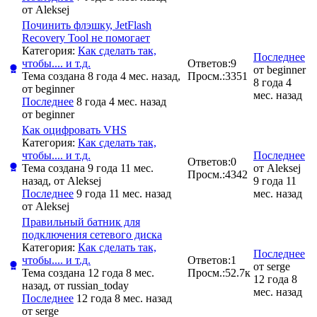
от
Aleksej
Починить флэшку, JetFlash
Recovery Tool не помогает
Категория:
Как сделать так,
Последнее
чтобы.... и т.д.
Ответов:
9
от
beginner
Тема создана 8 года 4 мес. назад,
Просм.:
3351
8 года 4
от
beginner
мес. назад
Последнее
8 года 4 мес. назад
от
beginner
Как оцифровать VHS
Категория:
Как сделать так,
чтобы.... и т.д.
Последнее
Ответов:
0
Тема создана 9 года 11 мес.
от
Aleksej
Просм.:
4342
назад, от
Aleksej
9 года 11
Последнее
9 года 11 мес. назад
мес. назад
от
Aleksej
Правильный батник для
подключения сетевого диска
Категория:
Как сделать так,
Последнее
чтобы.... и т.д.
Ответов:
1
от
serge
Тема создана 12 года 8 мес.
Просм.:
52.7к
12 года 8
назад, от
russian_today
мес. назад
Последнее
12 года 8 мес. назад
от
serge