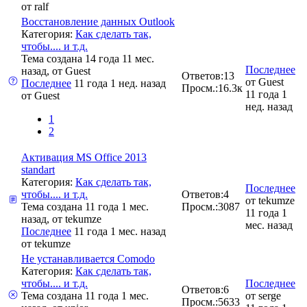
от
ralf
Восстановление данных Outlook
Категория:
Как сделать так,
чтобы.... и т.д.
Тема создана 14 года 11 мес.
Последнее
назад, от
Guest
Ответов:
13
от
Guest
Последнее
11 года 1 нед. назад
Просм.:
16.3к
11 года 1
от
Guest
нед. назад
1
2
Активация MS Office 2013
standart
Категория:
Как сделать так,
Последнее
чтобы.... и т.д.
Ответов:
4
от
tekumze
Тема создана 11 года 1 мес.
Просм.:
3087
11 года 1
назад, от
tekumze
мес. назад
Последнее
11 года 1 мес. назад
от
tekumze
Не устанавливается Comodo
Категория:
Как сделать так,
чтобы.... и т.д.
Последнее
Ответов:
6
Тема создана 11 года 1 мес.
от
serge
Просм.:
5633