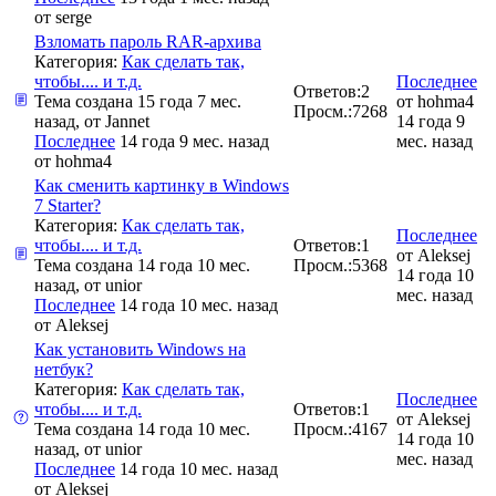
от
serge
Взломать пароль RAR-архива
Категория:
Как сделать так,
чтобы.... и т.д.
Последнее
Ответов:
2
Тема создана 15 года 7 мес.
от
hohma4
Просм.:
7268
назад, от
Jannet
14 года 9
Последнее
14 года 9 мес. назад
мес. назад
от
hohma4
Как сменить картинку в Windows
7 Starter?
Категория:
Как сделать так,
Последнее
чтобы.... и т.д.
Ответов:
1
от
Aleksej
Тема создана 14 года 10 мес.
Просм.:
5368
14 года 10
назад, от
unior
мес. назад
Последнее
14 года 10 мес. назад
от
Aleksej
Как установить Windows на
нетбук?
Категория:
Как сделать так,
Последнее
чтобы.... и т.д.
Ответов:
1
от
Aleksej
Тема создана 14 года 10 мес.
Просм.:
4167
14 года 10
назад, от
unior
мес. назад
Последнее
14 года 10 мес. назад
от
Aleksej