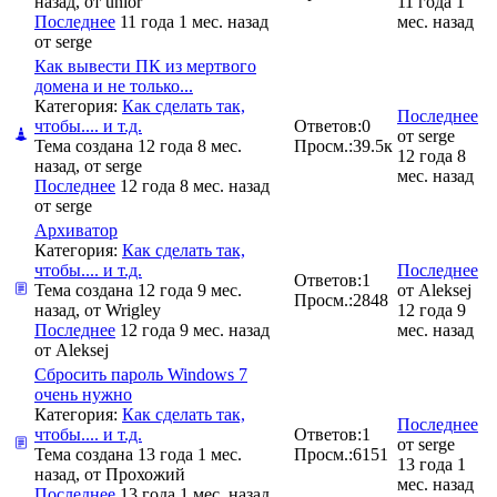
назад, от
unior
11 года 1
Последнее
11 года 1 мес. назад
мес. назад
от
serge
Как вывести ПК из мертвого
домена и не только...
Категория:
Как сделать так,
Последнее
чтобы.... и т.д.
Ответов:
0
от
serge
Тема создана 12 года 8 мес.
Просм.:
39.5к
12 года 8
назад, от
serge
мес. назад
Последнее
12 года 8 мес. назад
от
serge
Архиватор
Категория:
Как сделать так,
чтобы.... и т.д.
Последнее
Ответов:
1
Тема создана 12 года 9 мес.
от
Aleksej
Просм.:
2848
назад, от
Wrigley
12 года 9
Последнее
12 года 9 мес. назад
мес. назад
от
Aleksej
Сбросить пароль Windows 7
очень нужно
Категория:
Как сделать так,
Последнее
чтобы.... и т.д.
Ответов:
1
от
serge
Тема создана 13 года 1 мес.
Просм.:
6151
13 года 1
назад, от
Прохожий
мес. назад
Последнее
13 года 1 мес. назад