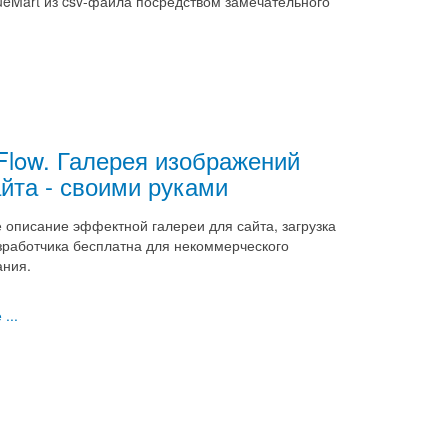
ueMart из csv-файла посредством замечательного
Flow. Галерея изображений
йта - своими руками
 описание эффектной галереи для сайта, загрузка
зработчика бесплатна для некоммерческого
ания.
...