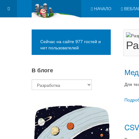
НАЧАЛО
ВЕБЛА
Ра
Сейчас на сайте 977 гостей и
нет пользователей
В блоге
Мед
Для те
Подроб
CSV