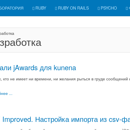
БОРАТОРИЯ
RUBY
RUBY ON RAILS
PSYCHO
зработка
али jAwards для kunena
х, кто не имеет ни времени, ни желания рыться в груде сообщений
нее ...
 Improved. Настройка импорта из csv-фа