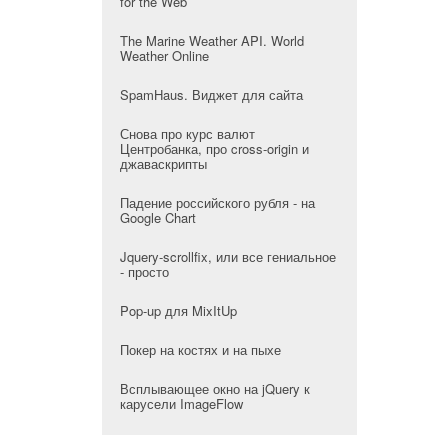
for the Web
The Marine Weather API. World
Weather Online
SpamHaus. Виджет для сайта
Снова про курс валют
Центробанка, про cross-origin и
джаваскрипты
Падение российского рубля - на
Google Chart
Jquery-scrollfix, или все гениальное
- просто
Pop-up для MixItUp
Покер на костях и на пыхе
Всплывающее окно на jQuery к
карусели ImageFlow