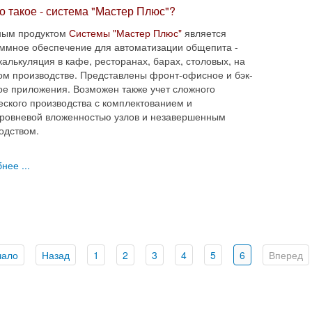
то такое - система "Мастер Плюс"?
ным продуктом
Системы "Мастер Плюс"
является
ммное обеспечение для автоматизации общепита -
 калькуляция в кафе, ресторанах, барах, столовых, на
м производстве. Представлены фронт-офисное и бэк-
е приложения. Возможен также учет сложного
еского производства с комплектованием и
ровневой вложенностью узлов и незавершенным
одством.
нее ...
чало
Назад
1
2
3
4
5
6
Вперед