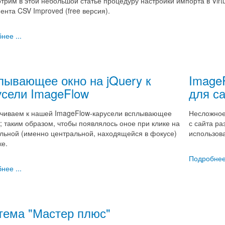
трим в этой небольшой статье процедуру настройки импорта в Virt
ента CSV Improved (free версия).
нее ...
лывающее окно на jQuery к
Image
усели ImageFlow
для са
чиваем к нашей ImageFlow-карусели всплывающее
Несложное
; таким образом, чтобы появлялось оное при клике на
с сайта ра
льной (именно центральной, находящейся в фокусе)
использов
ке.
Подробнее 
нее ...
тема "Мастер плюс"