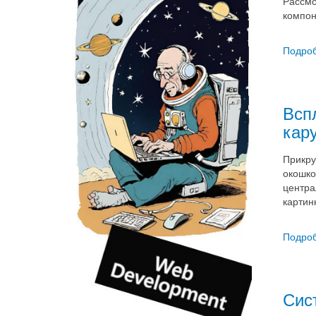
Рассмо
компон
Подроб
Всп
кар
Прикру
окошко
центра
картин
Подроб
Сис