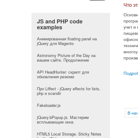
Что э
Основ
JS and PHP code
програ
examples
учет и
пищево
Анимированная floating panel на
офисно
jQuery для Magento
технич
многоу
Astronomy Picture of the Day на
произв
вашем сайте. Продолжение
API HeadHunter: скрипт для
Подроб
обновления резюме
Про Liffect - jQuery effects for lists,
php и scandir
Fakeloader.js
В на
jQuery.bPopup.js. Мастерим
всплывающие окна
HTML5 Local Storage. Sticky Notes