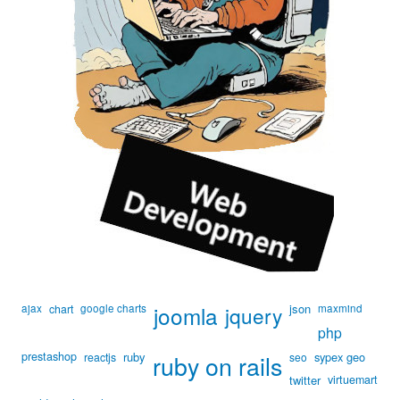
ajax
google charts
joomla
json
maxmind
chart
jquery
php
prestashop
ruby
ruby on rails
sypex geo
reactjs
seo
twitter
virtuemart