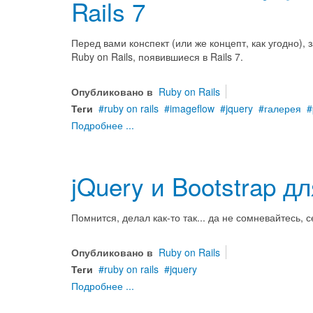
Rails 7
Перед вами конспект (или же концепт, как угодно),
Ruby on Rails, появившиеся в Rails 7.
Опубликовано в
Ruby on Rails
Теги
ruby on rails
imageflow
jquery
галерея
Подробнее ...
jQuery и Bootstrap дл
Помнится, делал как-то так... да не сомневайтесь, 
Опубликовано в
Ruby on Rails
Теги
ruby on rails
jquery
Подробнее ...