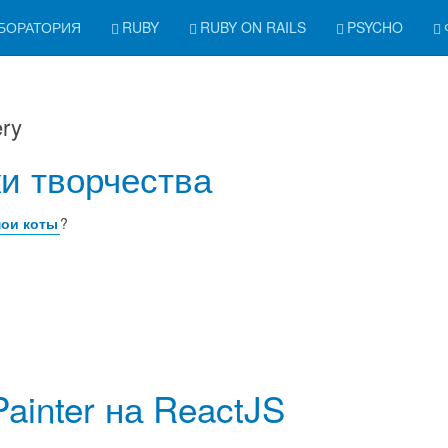
БОРАТОРИЯ
RUBY
RUBY ON RAILS
PSYCHO
ery
ки творчества
ои коты
?
ainter на ReactJS