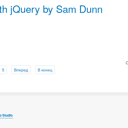
th jQuery by Sam Dunn
С
5
Вперед
В конец
 Studio