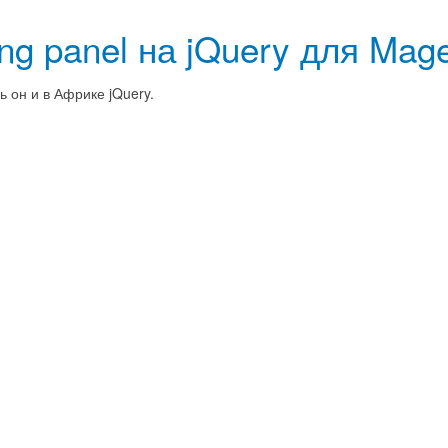
ng panel на jQuery для Mag
 он и в Африке jQuery.