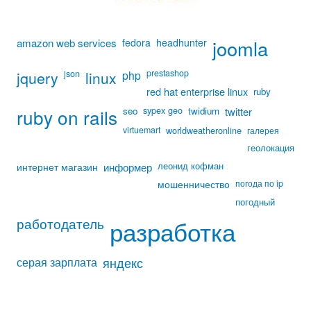
joomla
amazon web services
fedora
headhunter
jquery
json
prestashop
linux
php
red hat enterprise linux
ruby
sypex geo
ruby on rails
seo
twidium
twitter
virtuemart
worldweatheronline
галерея
геолокация
информер
леонид кофман
интернет магазин
мошенничество
погода по ip
погодный
работодатель
разработка
яндекс
серая зарплата