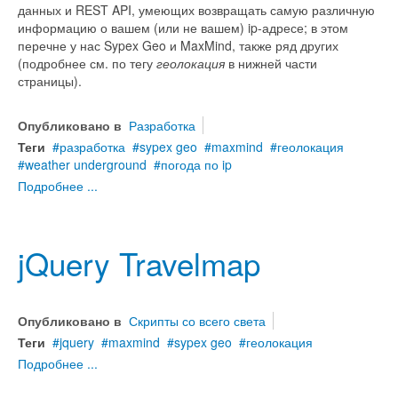
данных и REST API, умеющих возвращать самую различную
информацию о вашем (или не вашем) ip-адресе; в этом
перечне у нас Sypex Geo и MaxMind, также ряд других
(подробнее см. по тегу
геолокация
в нижней части
страницы).
Опубликовано в
Разработка
Теги
разработка
sypex geo
maxmind
геолокация
weather underground
погода по ip
Подробнее ...
jQuery Travelmap
Опубликовано в
Скрипты со всего света
Теги
jquery
maxmind
sypex geo
геолокация
Подробнее ...