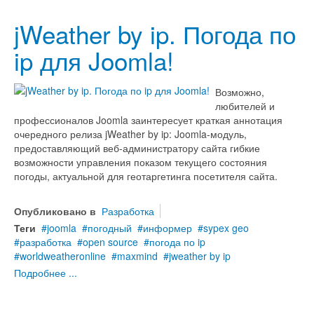
jWeather by ip. Погода по
ip для Joomla!
Возможно,
любителей и
профессионалов Joomla заинтересует краткая аннотация
очередного релиза jWeather by ip: Joomla-модуль,
предоставляющий веб-администратору сайта гибкие
возможности управления показом текущего состояния
погоды, актуальной для геотаргетинга посетителя сайта.
Опубликовано в
Разработка
Теги
joomla
погодный
информер
sypex geo
разработка
open source
погода по ip
worldweatheronline
maxmind
jweather by ip
Подробнее ...