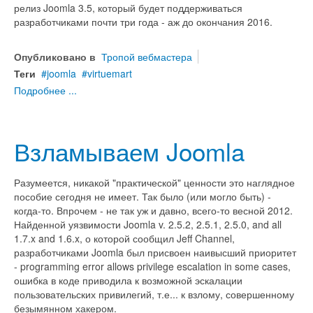
релиз Joomla 3.5, который будет поддерживаться
разработчиками почти три года - аж до окончания 2016.
Опубликовано в
Тропой вебмастера
Теги
joomla
virtuemart
Подробнее ...
Взламываем Joomla
Разумеется, никакой "практической" ценности это наглядное
пособие сегодня не имеет. Так было (или могло быть) -
когда-то. Впрочем - не так уж и давно, всего-то весной 2012.
Найденной уязвимости Joomla v. 2.5.2, 2.5.1, 2.5.0, and all
1.7.x and 1.6.x, о которой сообщил Jeff Channel,
разработчиками Joomla был присвоен наивысший приоритет
- programming error allows privilege escalation in some cases,
ошибка в коде приводила к возможной эскалации
пользовательских привилегий, т.е... к взлому, совершенному
безымянном хакером.