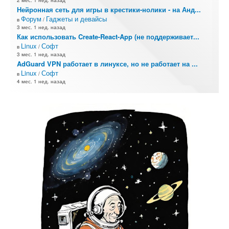
2 мес. 1 нед. назад
Нейронная сеть для игры в крестики-нолики - на Анд...
Форум
Гаджеты и девайсы
в
/
3 мес. 1 нед. назад
Как использовать Create-React-App (не поддерживает...
Linux
Софт
в
/
3 мес. 1 нед. назад
AdGuard VPN работает в линуксе, но не работает на ...
Linux
Софт
в
/
4 мес. 1 нед. назад